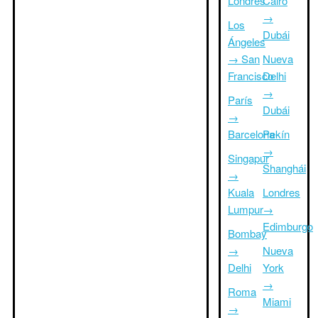
Londres
Cairo
→
Los
Dubái
Ángeles
→ San
Nueva
Francisco
Delhi
→
París
Dubái
→
Barcelona
Pekín
→
Singapur
Shanghái
→
Kuala
Londres
Lumpur
→
Edimburgo
Bombay
→
Nueva
Delhi
York
→
Roma
Miami
→