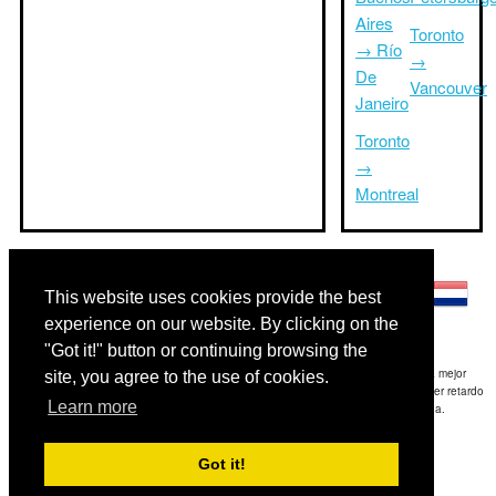
Aires
Toronto
→ Río
→
De
Vancouver
Janeiro
Toronto
→
Montreal
Otros idiomas:
This website uses cookies provide the best
experience on our website. By clicking on the
"Got it!" button or continuing browsing the
Exención de responsabilidad: La información mostrada en este sitio es nuestra mejor
site, you agree to the use of cookies.
estimación y sólo para su referencia.TripTimeTo.com no es responsable de cualquier retardo
Learn more
de ida y / o consiguientes daños resultaron de la información proporcionada.
Copyright 2015-2026
triptimeto.com
.
Got it!
Contact Us
for feedback.