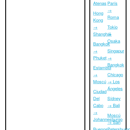
Atenas
París
→
Hong
Roma
Kong
→
Tokio
Shanghái
→
Osaka
Bangkok
→
Singapur
Phuket
→
Bangkok
Estambul
→
Chicago
Moscú
→ Los
Ángeles
Ciudad
Del
Sídney
Cabo
→ Bali
→
Moscú
Johannesburgo
→ San
Buenos
Petersburg