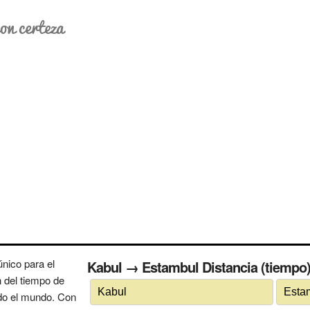
on certeza
nico para el
Kabul → Estambul Distancia (tiempo) 
n del tiempo de
odo el mundo. Con