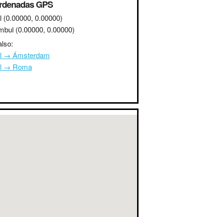
rdenadas GPS
l
(0.00000, 0.00000)
mbul
(0.00000, 0.00000)
lso:
l → Ámsterdam
l → Roma