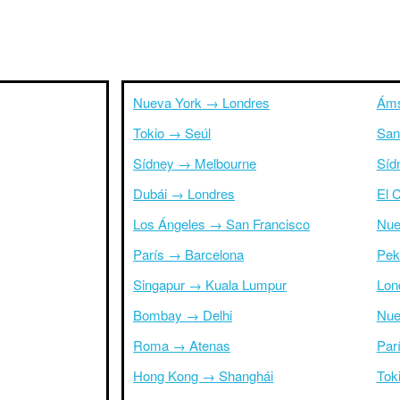
Nueva York → Londres
Áms
Tokio → Seúl
San
Sídney → Melbourne
Síd
Dubái → Londres
El 
Los Ángeles → San Francisco
Nue
París → Barcelona
Pek
Singapur → Kuala Lumpur
Lon
Bombay → Delhi
Nue
Roma → Atenas
Par
Hong Kong → Shanghái
Tok