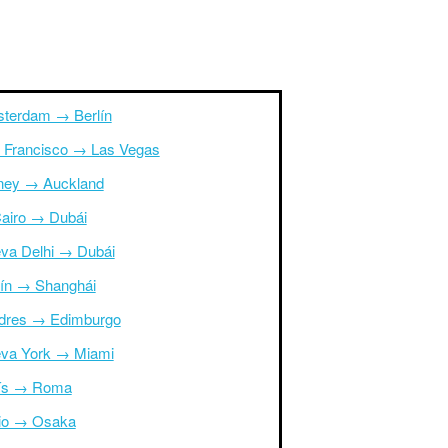
terdam → Berlín
 Francisco → Las Vegas
ney → Auckland
Cairo → Dubái
va Delhi → Dubái
ín → Shanghái
dres → Edimburgo
va York → Miami
ís → Roma
io → Osaka