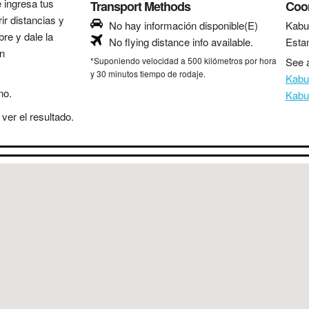
e ingresa tus
Transport Methods
Coo
ir distancias y
No hay información disponible(E)
Kabu
bre y dale la
No flying distance info available.
Esta
in
*Suponiendo velocidad a 500 kilómetros por hora
See a
y 30 minutos tiempo de rodaje.
Kabu
no.
Kabu
ver el resultado.