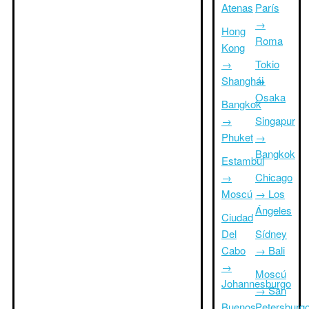
Atenas
París
→
Hong
Roma
Kong
→
Tokio
Shanghái
→
Osaka
Bangkok
→
Singapur
Phuket
→
Bangkok
Estambul
→
Chicago
Moscú
→ Los
Ángeles
Ciudad
Del
Sídney
Cabo
→ Bali
→
Moscú
Johannesburgo
→ San
Buenos
Petersburg