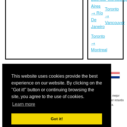
Aires
Toronto
→ Río
→
De
Vancouver
Janeiro
Toronto
→
Montreal
Otros idiomas:
This website uses cookies provide the best
experience on our website. By clicking on the
"Got it!" button or continuing browsing the
Exención de responsabilidad: La información mostrada en este sitio es nuestra mejor
site, you agree to the use of cookies.
estimación y sólo para su referencia.TripTimeTo.com no es responsable de cualquier retardo
Learn more
de ida y / o consiguientes daños resultaron de la información proporcionada.
Copyright 2015-2026
triptimeto.com
.
Got it!
Contact Us
for feedback.