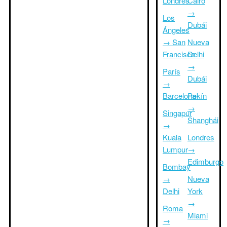
Londres
Cairo
→
Los
Dubái
Ángeles
→ San
Nueva
Francisco
Delhi
→
París
Dubái
→
Barcelona
Pekín
→
Singapur
Shanghái
→
Kuala
Londres
Lumpur
→
Edimburgo
Bombay
→
Nueva
Delhi
York
→
Roma
Miami
→