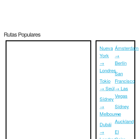
Rutas Populares
Nueva
Ámsterdam
York
→
→
Berlín
Londres
San
Tokio
Francisco
→ Seúl
→ Las
Vegas
Sídney
→
Sídney
Melbourne
→
Auckland
Dubái
→
El