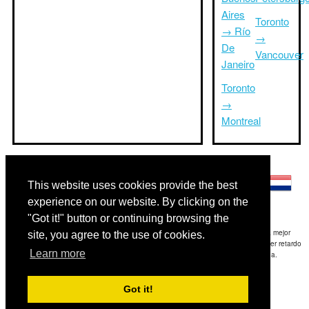
Aires
Toronto
→ Río
→
De
Vancouver
Janeiro
Toronto
→
Montreal
Otros idiomas:
This website uses cookies provide the best
experience on our website. By clicking on the
"Got it!" button or continuing browsing the
Exención de responsabilidad: La información mostrada en este sitio es nuestra mejor
site, you agree to the use of cookies.
estimación y sólo para su referencia.TripTimeTo.com no es responsable de cualquier retardo
Learn more
de ida y / o consiguientes daños resultaron de la información proporcionada.
Copyright 2015-2026
triptimeto.com
.
Got it!
Contact Us
for feedback.