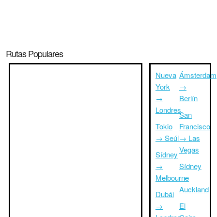
Rutas Populares
Nueva
Ámsterdam
York
→
→
Berlín
Londres
San
Tokio
Francisco
→ Seúl
→ Las
Vegas
Sídney
→
Sídney
Melbourne
→
Auckland
Dubái
→
El