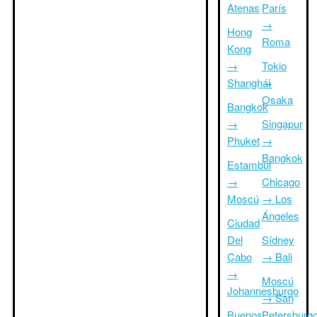
Atenas
París
→
Hong
Roma
Kong
→
Tokio
Shanghái
→
Osaka
Bangkok
→
Singapur
Phuket
→
Bangkok
Estambul
→
Chicago
Moscú
→ Los
Ángeles
Ciudad
Del
Sídney
Cabo
→ Bali
→
Moscú
Johannesburgo
→ San
Buenos
Petersburg