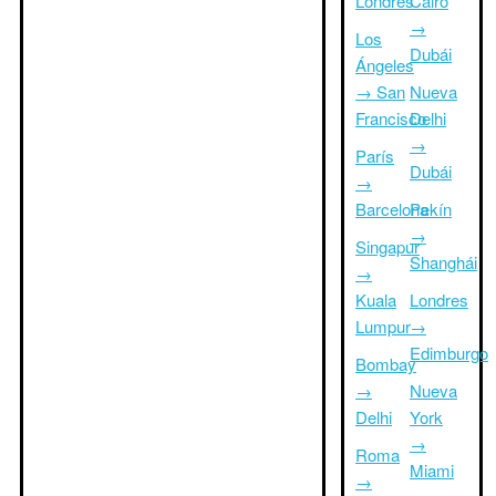
Londres
Cairo
→
Los
Dubái
Ángeles
→ San
Nueva
Francisco
Delhi
→
París
Dubái
→
Barcelona
Pekín
→
Singapur
Shanghái
→
Kuala
Londres
Lumpur
→
Edimburgo
Bombay
→
Nueva
Delhi
York
→
Roma
Miami
→