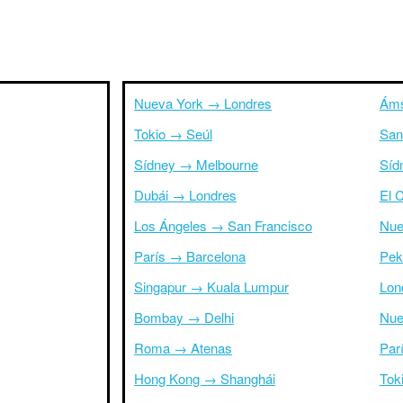
Nueva York → Londres
Áms
Tokio → Seúl
San
Sídney → Melbourne
Síd
Dubái → Londres
El 
Los Ángeles → San Francisco
Nue
París → Barcelona
Pek
Singapur → Kuala Lumpur
Lon
Bombay → Delhi
Nue
Roma → Atenas
Par
Hong Kong → Shanghái
Tok