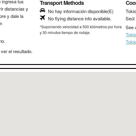
e ingresa tus
Transport Methods
Coo
ir distancias y
No hay información disponible(E)
Toki
bre y dale la
No flying distance info available.
Seúl
in
*Suponiendo velocidad a 500 kilómetros por hora
See a
y 30 minutos tiempo de rodaje.
Toki
no.
Toki
ver el resultado.