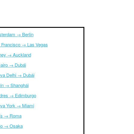
terdam → Berlín
 Francisco → Las Vegas
ney → Auckland
Cairo → Dubái
va Delhi → Dubái
ín → Shanghái
dres → Edimburgo
va York → Miami
ís → Roma
io → Osaka