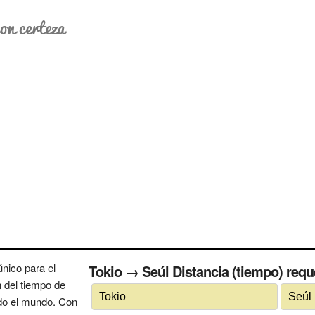
on certeza
nico para el
Tokio → Seúl Distancia (tiempo) reque
n del tiempo de
odo el mundo. Con