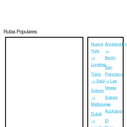
Rutas Populares
Nueva
Ámsterdam
York
→
→
Berlín
Londres
San
Tokio
Francisco
→ Seúl
→ Las
Vegas
Sídney
→
Sídney
Melbourne
→
Auckland
Dubái
→
El