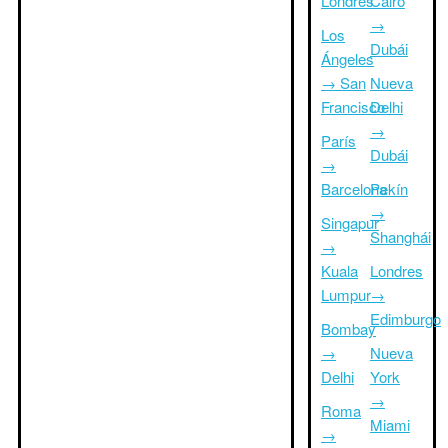
Londres
Cairo
→
Los
Dubái
Ángeles
→ San
Nueva
Francisco
Delhi
→
París
Dubái
→
Barcelona
Pekín
→
Singapur
Shanghái
→
Kuala
Londres
Lumpur
→
Edimburgo
Bombay
→
Nueva
Delhi
York
→
Roma
Miami
→