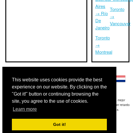
Aires
Toronto
→ Río
→
De
Vancouver
Janeiro
Toronto
→
Montreal
Otros idiomas:
This website uses cookies provide the best
experience on our website. By clicking on the
"Got it!" button or continuing browsing the
Exención de responsabilidad: La información mostrada en este sitio es nuestra mejor
site, you agree to the use of cookies.
estimación y sólo para su referencia.TripTimeTo.com no es responsable de cualquier retardo
Learn more
de ida y / o consiguientes daños resultaron de la información proporcionada.
Copyright 2015-2026
triptimeto.com
.
Got it!
Contact Us
for feedback.