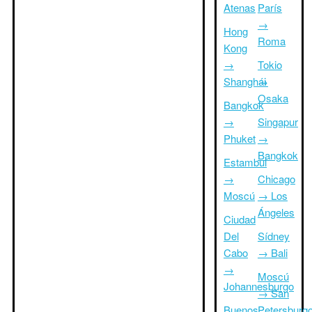
Atenas
París
→
Hong
Roma
Kong
→
Tokio
Shanghái
→
Osaka
Bangkok
→
Singapur
Phuket
→
Bangkok
Estambul
→
Chicago
Moscú
→ Los
Ángeles
Ciudad
Del
Sídney
Cabo
→ Bali
→
Moscú
Johannesburgo
→ San
Buenos
Petersburg