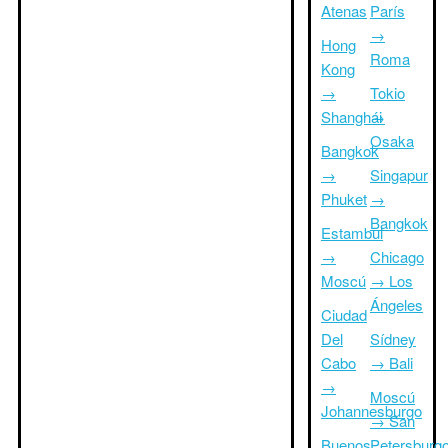
Atenas
París
→
Hong
Roma
Kong
→
Tokio
Shanghái
→
Osaka
Bangkok
→
Singapur
Phuket
→
Bangkok
Estambul
→
Chicago
Moscú
→ Los
Ángeles
Ciudad
Del
Sídney
Cabo
→ Bali
→
Moscú
Johannesburgo
→ San
Buenos
Petersburg