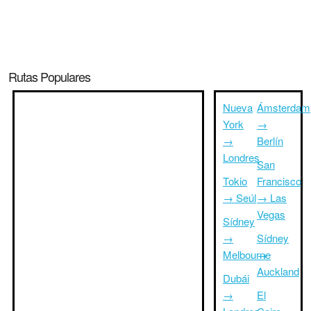
Rutas Populares
Nueva
Ámsterdam
York
→
→
Berlín
Londres
San
Tokio
Francisco
→ Seúl
→ Las
Vegas
Sídney
→
Sídney
Melbourne
→
Auckland
Dubái
→
El