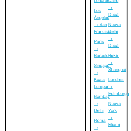
Londres
Cairo
→
Los
Dubái
Ángeles
→ San
Nueva
Francisco
Delhi
→
París
Dubái
→
Barcelona
Pekín
→
Singapur
Shanghái
→
Kuala
Londres
Lumpur
→
Edimburgo
Bombay
→
Nueva
Delhi
York
→
Roma
Miami
→