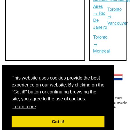
Aires
Toronto
→ Río
→
De
Vancouver
Janeiro
Toronto
→
Montreal
Otros idiomas:
This website uses cookies provide the best
experience on our website. By clicking on the
"Got it!" button or continuing browsing the
Exención de responsabilidad: La información mostrada en este sitio es nuestra mejor
site, you agree to the use of cookies.
estimación y sólo para su referencia.TripTimeTo.com no es responsable de cualquier retardo
Learn more
de ida y / o consiguientes daños resultaron de la información proporcionada.
Copyright 2015-2026
triptimeto.com
.
Got it!
Contact Us
for feedback.