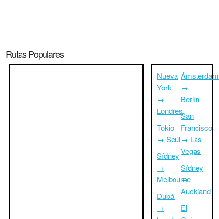
Rutas Populares
Nueva
Ámsterdam
York
→
→
Berlín
Londres
San
Tokio
Francisco
→ Seúl
→ Las
Vegas
Sídney
→
Sídney
Melbourne
→
Auckland
Dubái
→
El