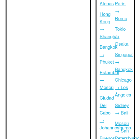
Atenas
París
→
Hong
Roma
Kong
→
Tokio
Shanghái
→
Osaka
Bangkok
→
Singapur
Phuket
→
Bangkok
Estambul
→
Chicago
Moscú
→ Los
Ángeles
Ciudad
Del
Sídney
Cabo
→ Bali
→
Moscú
Johannesburgo
→ San
Buenos
Petersburg