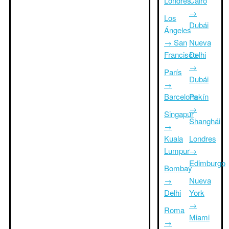
Londres
Cairo
→
Los
Dubái
Ángeles
→ San
Nueva
Francisco
Delhi
→
París
Dubái
→
Barcelona
Pekín
→
Singapur
Shanghái
→
Kuala
Londres
Lumpur
→
Edimburgo
Bombay
→
Nueva
Delhi
York
→
Roma
Miami
→