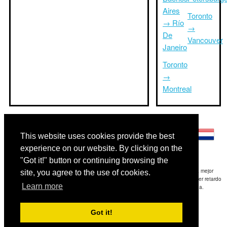
Aires
Toronto
→ Río
→
De
Vancouver
Janeiro
Toronto
→
Montreal
Otros idiomas:
This website uses cookies provide the best
experience on our website. By clicking on the
"Got it!" button or continuing browsing the
Exención de responsabilidad: La información mostrada en este sitio es nuestra mejor
site, you agree to the use of cookies.
estimación y sólo para su referencia.TripTimeTo.com no es responsable de cualquier retardo
Learn more
de ida y / o consiguientes daños resultaron de la información proporcionada.
Copyright 2015-2026
triptimeto.com
.
Got it!
Contact Us
for feedback.