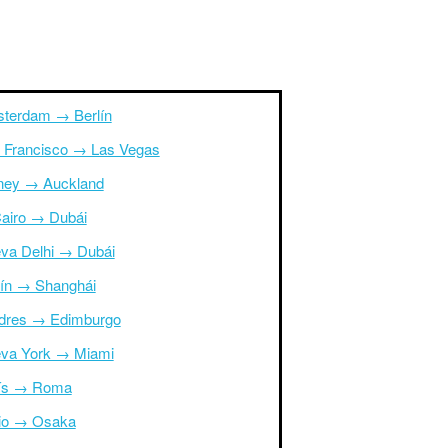
terdam → Berlín
 Francisco → Las Vegas
ney → Auckland
Cairo → Dubái
va Delhi → Dubái
ín → Shanghái
dres → Edimburgo
va York → Miami
ís → Roma
io → Osaka