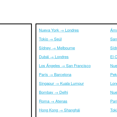
Nueva York → Londres
Áms
Tokio → Seúl
San
Sídney → Melbourne
Síd
Dubái → Londres
El 
Los Ángeles → San Francisco
Nue
París → Barcelona
Pek
Singapur → Kuala Lumpur
Lon
Bombay → Delhi
Nue
Roma → Atenas
Par
Hong Kong → Shanghái
Tok