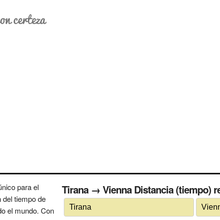
on certeza
nico para el
Tirana → Vienna Distancia (tiempo) re
n del tiempo de
odo el mundo. Con