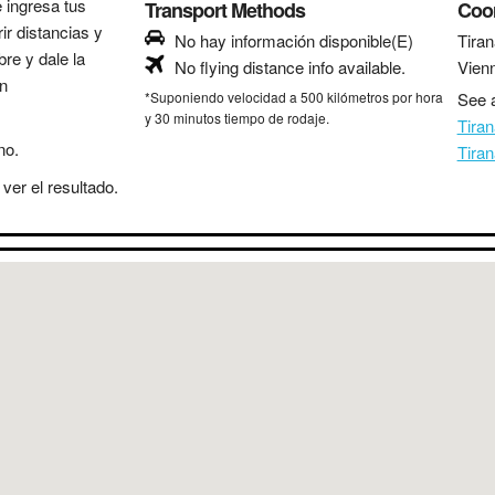
e ingresa tus
Transport Methods
Coo
ir distancias y
No hay información disponible(E)
Tiran
bre y dale la
No flying distance info available.
Vien
in
*Suponiendo velocidad a 500 kilómetros por hora
See a
y 30 minutos tiempo de rodaje.
Tira
no.
Tira
ver el resultado.