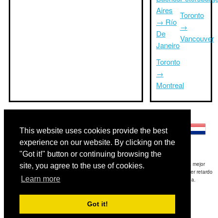
Aires
Toronto
→ Río
→
De
Vancouver
Janeiro
Toronto
→
Montreal
Otros idiomas:
This website uses cookies provide the best
experience on our website. By clicking on the
"Got it!" button or continuing browsing the
Exención de responsabilidad: La información mostrada en este sitio es nuestra mejor
site, you agree to the use of cookies.
estimación y sólo para su referencia.TripTimeTo.com no es responsable de cualquier retardo
Learn more
de ida y / o consiguientes daños resultaron de la información proporcionada.
Copyright 2015-2026
triptimeto.com
.
Got it!
Contact Us
for feedback.