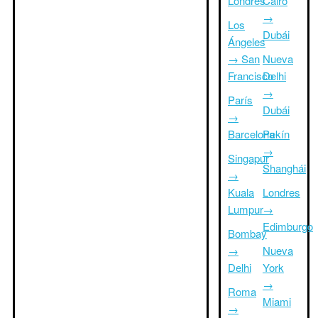
Londres
Cairo
→
Los
Dubái
Ángeles
→ San
Nueva
Francisco
Delhi
→
París
Dubái
→
Barcelona
Pekín
→
Singapur
Shanghái
→
Kuala
Londres
Lumpur
→
Edimburgo
Bombay
→
Nueva
Delhi
York
→
Roma
Miami
→