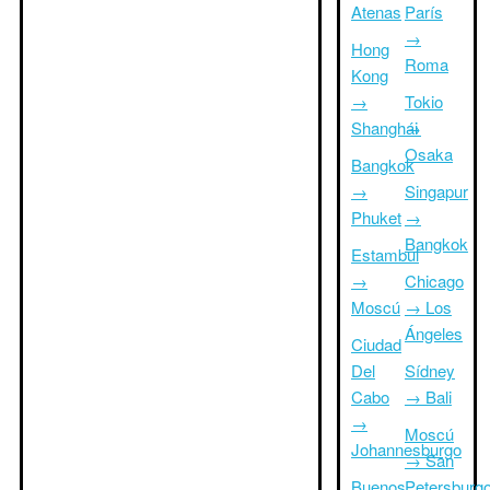
Atenas
París
→
Hong
Roma
Kong
→
Tokio
Shanghái
→
Osaka
Bangkok
→
Singapur
Phuket
→
Bangkok
Estambul
→
Chicago
Moscú
→ Los
Ángeles
Ciudad
Del
Sídney
Cabo
→ Bali
→
Moscú
Johannesburgo
→ San
Buenos
Petersburg