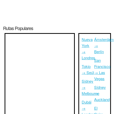
Rutas Populares
Nueva
Ámsterdam
York
→
→
Berlín
Londres
San
Tokio
Francisco
→ Seúl
→ Las
Vegas
Sídney
→
Sídney
Melbourne
→
Auckland
Dubái
→
El