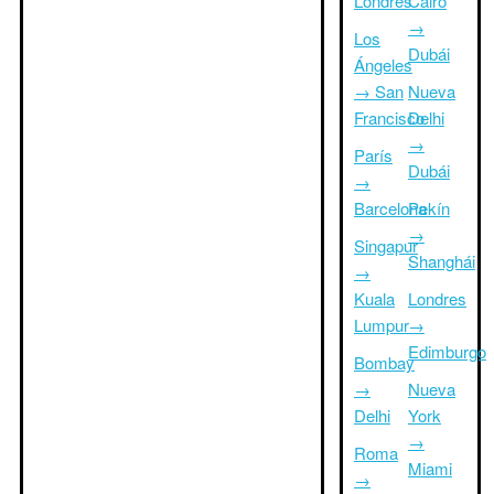
Londres
Cairo
→
Los
Dubái
Ángeles
→ San
Nueva
Francisco
Delhi
→
París
Dubái
→
Barcelona
Pekín
→
Singapur
Shanghái
→
Kuala
Londres
Lumpur
→
Edimburgo
Bombay
→
Nueva
Delhi
York
→
Roma
Miami
→