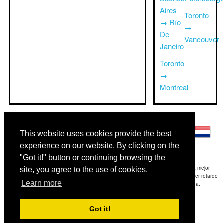
Aires
Toronto
→ Río
→
De
Vancouver
Janeiro
Toronto
→
Montreal
Otros idiomas:
This website uses cookies provide the best
experience on our website. By clicking on the
"Got it!" button or continuing browsing the
Exención de responsabilidad: La información mostrada en este sitio es nuestra mejor
site, you agree to the use of cookies.
estimación y sólo para su referencia.TripTimeTo.com no es responsable de cualquier retardo
Learn more
de ida y / o consiguientes daños resultaron de la información proporcionada.
Copyright 2015-2026
triptimeto.com
.
Got it!
Contact Us
for feedback.