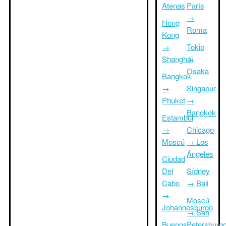
Atenas
París
→
Hong
Roma
Kong
→
Tokio
Shanghái
→
Osaka
Bangkok
→
Singapur
Phuket
→
Bangkok
Estambul
→
Chicago
Moscú
→ Los
Ángeles
Ciudad
Del
Sídney
Cabo
→ Bali
→
Moscú
Johannesburgo
→ San
Buenos
Petersburg