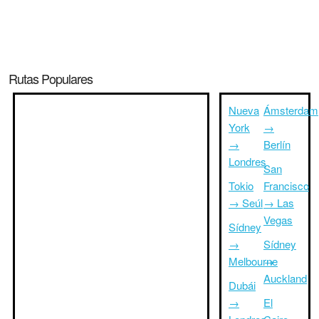
Rutas Populares
Nueva
Ámsterdam
York
→
→
Berlín
Londres
San
Tokio
Francisco
→ Seúl
→ Las
Vegas
Sídney
→
Sídney
Melbourne
→
Auckland
Dubái
→
El