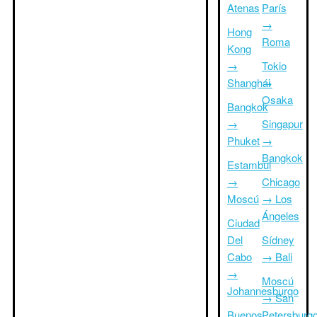
Atenas
París
→
Hong
Roma
Kong
→
Tokio
Shanghái
→
Osaka
Bangkok
→
Singapur
Phuket
→
Bangkok
Estambul
→
Chicago
Moscú
→ Los
Ángeles
Ciudad
Del
Sídney
Cabo
→ Bali
→
Moscú
Johannesburgo
→ San
Buenos
Petersburg