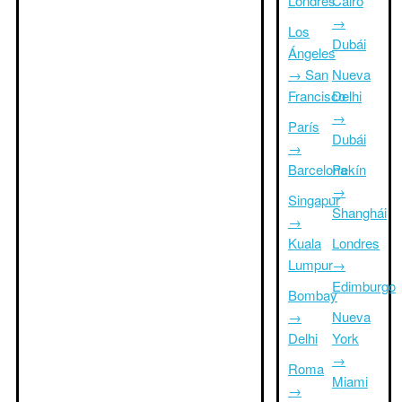
Londres
Cairo
→
Los
Dubái
Ángeles
→ San
Nueva
Francisco
Delhi
→
París
Dubái
→
Barcelona
Pekín
→
Singapur
Shanghái
→
Kuala
Londres
Lumpur
→
Edimburgo
Bombay
→
Nueva
Delhi
York
→
Roma
Miami
→