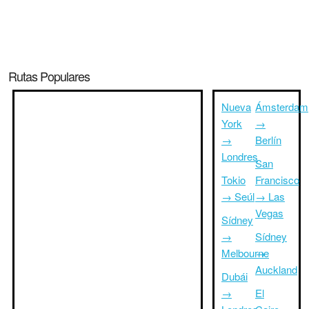
Rutas Populares
Nueva
Ámsterdam
York
→
→
Berlín
Londres
San
Tokio
Francisco
→ Seúl
→ Las
Vegas
Sídney
→
Sídney
Melbourne
→
Auckland
Dubái
→
El