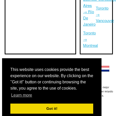
Aires
Toronto
→ Río
→
De
Vancouver
Janeiro
Toronto
→
Montreal
Otros idiomas:
This website uses cookies provide the best
experience on our website. By clicking on the
"Got it!" button or continuing browsing the
Exención de responsabilidad: La información mostrada en este sitio es nuestra mejor
site, you agree to the use of cookies.
estimación y sólo para su referencia.TripTimeTo.com no es responsable de cualquier retardo
Learn more
de ida y / o consiguientes daños resultaron de la información proporcionada.
Copyright 2015-2026
triptimeto.com
.
Got it!
Contact Us
for feedback.