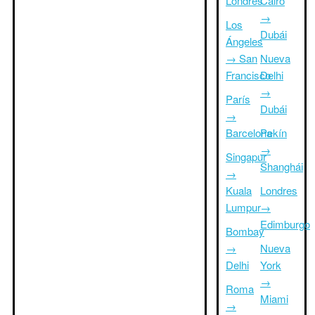
Londres
Cairo
→
Los
Dubái
Ángeles
→ San
Nueva
Francisco
Delhi
→
París
Dubái
→
Barcelona
Pekín
→
Singapur
Shanghái
→
Kuala
Londres
Lumpur
→
Edimburgo
Bombay
→
Nueva
Delhi
York
→
Roma
Miami
→