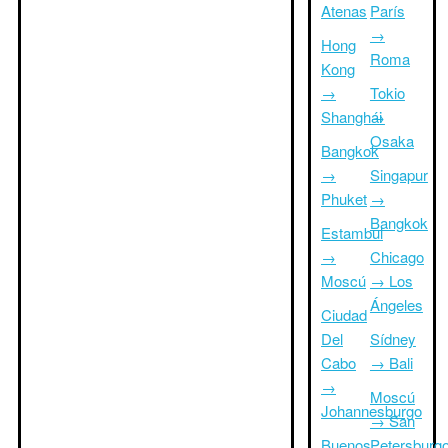
Atenas
París
→
Hong
Roma
Kong
→
Tokio
Shanghái
→
Osaka
Bangkok
→
Singapur
Phuket
→
Bangkok
Estambul
→
Chicago
Moscú
→ Los
Ángeles
Ciudad
Del
Sídney
Cabo
→ Bali
→
Moscú
Johannesburgo
→ San
Buenos
Petersburg