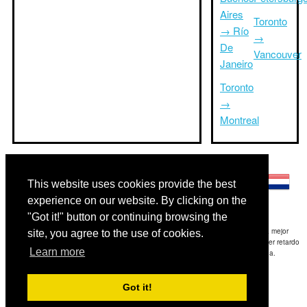
Aires
Toronto
→ Río
→
De
Vancouver
Janeiro
Toronto
→
Montreal
Otros idiomas:
This website uses cookies provide the best
experience on our website. By clicking on the
"Got it!" button or continuing browsing the
Exención de responsabilidad: La información mostrada en este sitio es nuestra mejor
site, you agree to the use of cookies.
estimación y sólo para su referencia.TripTimeTo.com no es responsable de cualquier retardo
Learn more
de ida y / o consiguientes daños resultaron de la información proporcionada.
Copyright 2015-2026
triptimeto.com
.
Got it!
Contact Us
for feedback.