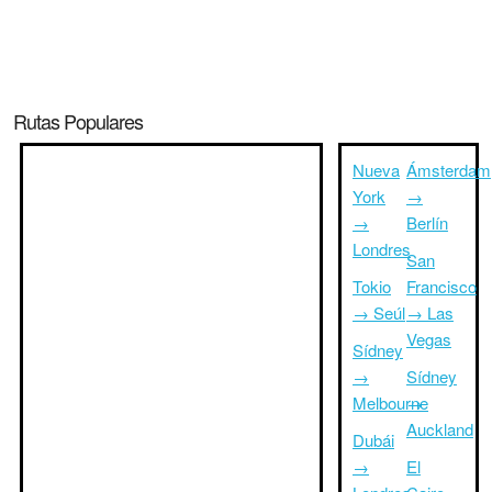
Rutas Populares
Nueva
Ámsterdam
York
→
→
Berlín
Londres
San
Tokio
Francisco
→ Seúl
→ Las
Vegas
Sídney
→
Sídney
Melbourne
→
Auckland
Dubái
→
El