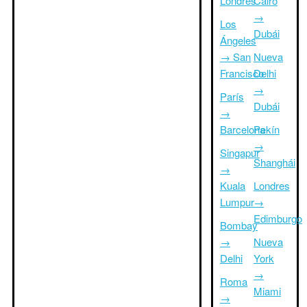
Londres
Cairo
→
Los
Dubái
Ángeles
→ San
Nueva
Francisco
Delhi
→
París
Dubái
→
Barcelona
Pekín
→
Singapur
Shanghái
→
Kuala
Londres
Lumpur
→
Edimburgo
Bombay
→
Nueva
Delhi
York
→
Roma
Miami
→