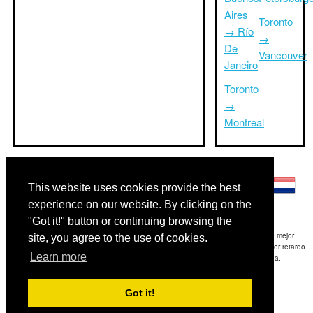
Aires
Toronto
→ Río
→
De
Vancouver
Janeiro
Toronto
→
Montreal
Otros idiomas:
This website uses cookies provide the best
experience on our website. By clicking on the
"Got it!" button or continuing browsing the
Exención de responsabilidad: La información mostrada en este sitio es nuestra mejor
site, you agree to the use of cookies.
estimación y sólo para su referencia.TripTimeTo.com no es responsable de cualquier retardo
Learn more
de ida y / o consiguientes daños resultaron de la información proporcionada.
Copyright 2015-2026
triptimeto.com
.
Got it!
Contact Us
for feedback.