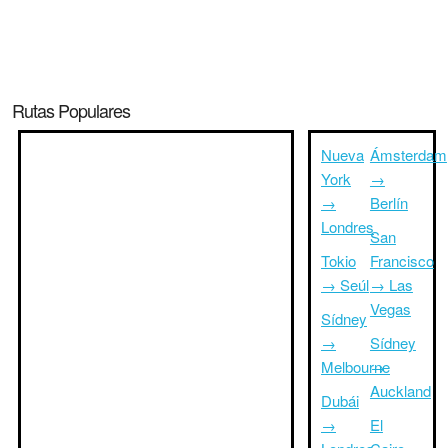
Rutas Populares
Nueva
Ámsterdam
York
→
→
Berlín
Londres
San
Tokio
Francisco
→ Seúl
→ Las
Vegas
Sídney
→
Sídney
Melbourne
→
Auckland
Dubái
→
El