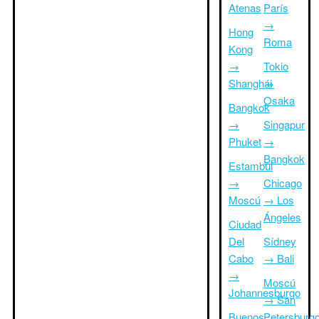
Atenas
París
→
Hong
Roma
Kong
→
Tokio
Shanghái
→
Osaka
Bangkok
→
Singapur
Phuket
→
Bangkok
Estambul
→
Chicago
Moscú
→ Los
Ángeles
Ciudad
Del
Sídney
Cabo
→ Bali
→
Moscú
Johannesburgo
→ San
Buenos
Petersburg