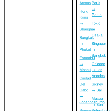
Atenas
París
→
Hong
Roma
Kong
→
Tokio
Shanghái
→
Osaka
Bangkok
→
Singapur
Phuket
→
Bangkok
Estambul
→
Chicago
Moscú
→ Los
Ángeles
Ciudad
Del
Sídney
Cabo
→ Bali
→
Moscú
Johannesburgo
→ San
Buenos
Petersburg