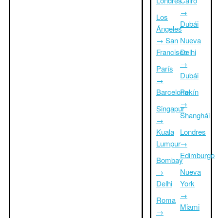
Londres
Cairo
→
Los
Dubái
Ángeles
→ San
Nueva
Francisco
Delhi
→
París
Dubái
→
Barcelona
Pekín
→
Singapur
Shanghái
→
Kuala
Londres
Lumpur
→
Edimburgo
Bombay
→
Nueva
Delhi
York
→
Roma
Miami
→