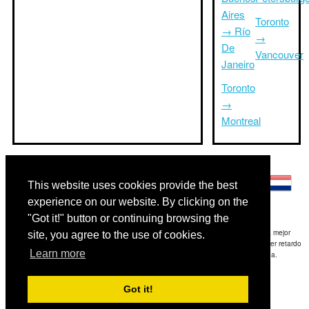
Aires
Toronto
→ Río
→
De
Vancouver
Janeiro
Toronto
→
Montreal
Otros idiomas:
This website uses cookies provide the best
experience on our website. By clicking on the
"Got it!" button or continuing browsing the
Exención de responsabilidad: La información mostrada en este sitio es nuestra mejor
site, you agree to the use of cookies.
estimación y sólo para su referencia.TripTimeTo.com no es responsable de cualquier retardo
Learn more
de ida y / o consiguientes daños resultaron de la información proporcionada.
Copyright 2015-2026
triptimeto.com
.
Got it!
Contact Us
for feedback.