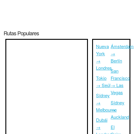
Rutas Populares
Nueva
Ámsterdam
York
→
→
Berlín
Londres
San
Tokio
Francisco
→ Seúl
→ Las
Vegas
Sídney
→
Sídney
Melbourne
→
Auckland
Dubái
→
El