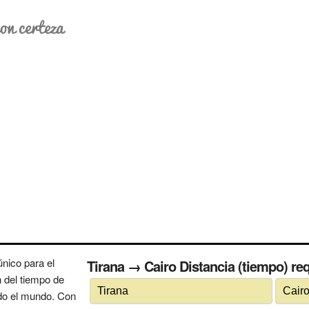
on certeza
nico para el
Tirana → Cairo Distancia (tiempo) req
n del tiempo de
odo el mundo. Con