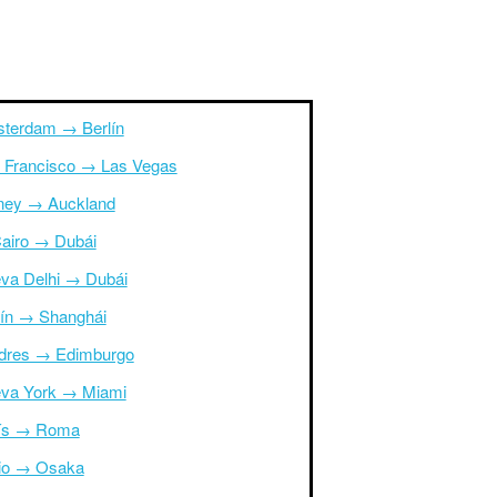
terdam → Berlín
 Francisco → Las Vegas
ney → Auckland
Cairo → Dubái
va Delhi → Dubái
ín → Shanghái
dres → Edimburgo
va York → Miami
ís → Roma
io → Osaka