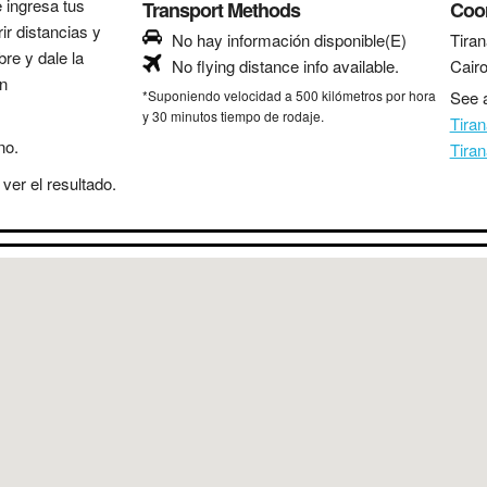
e ingresa tus
Transport Methods
Coo
ir distancias y
No hay información disponible(E)
Tiran
bre y dale la
No flying distance info available.
Cair
in
*Suponiendo velocidad a 500 kilómetros por hora
See a
y 30 minutos tiempo de rodaje.
Tira
no.
Tira
ver el resultado.