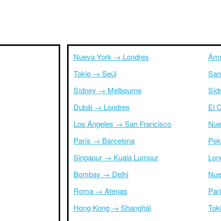
Nueva York → Londres
Áms
Tokio → Seúl
San
Sídney → Melbourne
Síd
Dubái → Londres
El 
Los Ángeles → San Francisco
Nue
París → Barcelona
Pek
Singapur → Kuala Lumpur
Lon
Bombay → Delhi
Nue
Roma → Atenas
Par
Hong Kong → Shanghái
Tok