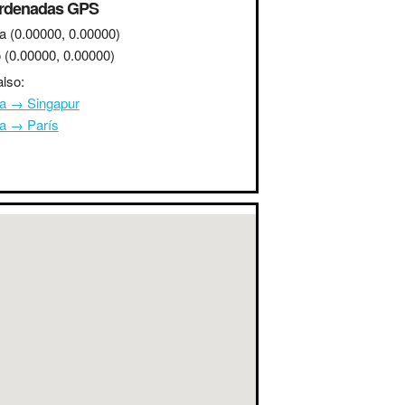
rdenadas GPS
a
(0.00000, 0.00000)
o
(0.00000, 0.00000)
lso:
na → Singapur
na → París