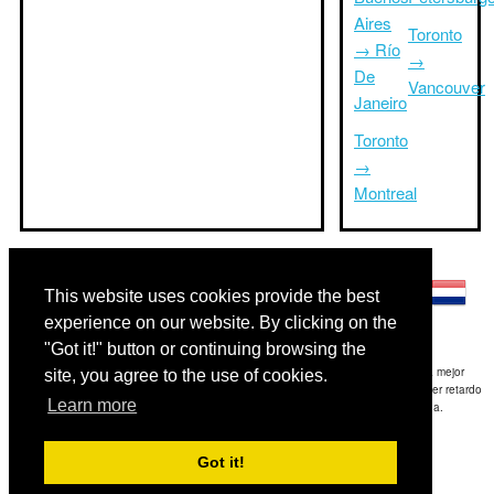
Aires
Toronto
→ Río
→
De
Vancouver
Janeiro
Toronto
→
Montreal
Otros idiomas:
This website uses cookies provide the best
experience on our website. By clicking on the
"Got it!" button or continuing browsing the
Exención de responsabilidad: La información mostrada en este sitio es nuestra mejor
site, you agree to the use of cookies.
estimación y sólo para su referencia.TripTimeTo.com no es responsable de cualquier retardo
Learn more
de ida y / o consiguientes daños resultaron de la información proporcionada.
Copyright 2015-2026
triptimeto.com
.
Got it!
Contact Us
for feedback.