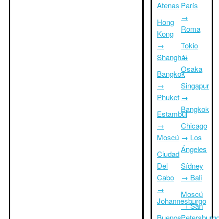
Atenas
París
→
Hong
Roma
Kong
→
Tokio
Shanghái
→
Osaka
Bangkok
→
Singapur
Phuket
→
Bangkok
Estambul
→
Chicago
Moscú
→ Los
Ángeles
Ciudad
Del
Sídney
Cabo
→ Bali
→
Moscú
Johannesburgo
→ San
Buenos
Petersburg