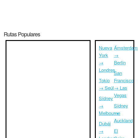
Rutas Populares
Nueva
Ámsterdam
York
→
→
Berlín
Londres
San
Tokio
Francisco
→ Seúl
→ Las
Vegas
Sídney
→
Sídney
Melbourne
→
Auckland
Dubái
→
El