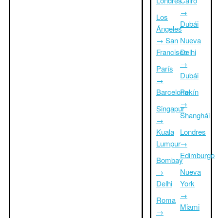
Londres
Cairo
→
Los
Dubái
Ángeles
→ San
Nueva
Francisco
Delhi
→
París
Dubái
→
Barcelona
Pekín
→
Singapur
Shanghái
→
Kuala
Londres
Lumpur
→
Edimburgo
Bombay
→
Nueva
Delhi
York
→
Roma
Miami
→