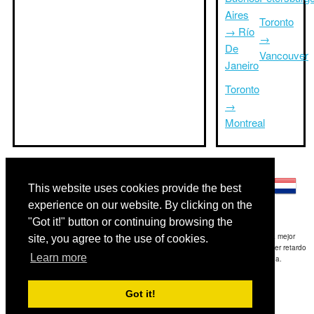
Aires
Toronto
→ Río
→
De
Vancouver
Janeiro
Toronto
→
Montreal
Otros idiomas:
This website uses cookies provide the best
experience on our website. By clicking on the
"Got it!" button or continuing browsing the
Exención de responsabilidad: La información mostrada en este sitio es nuestra mejor
site, you agree to the use of cookies.
estimación y sólo para su referencia.TripTimeTo.com no es responsable de cualquier retardo
Learn more
de ida y / o consiguientes daños resultaron de la información proporcionada.
Copyright 2015-2026
triptimeto.com
.
Got it!
Contact Us
for feedback.