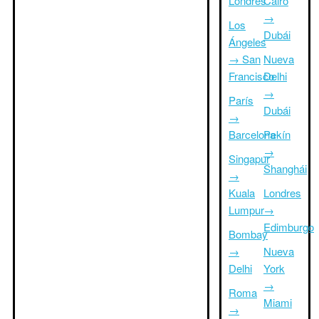
Londres
Cairo
→
Los
Dubái
Ángeles
→ San
Nueva
Francisco
Delhi
→
París
Dubái
→
Barcelona
Pekín
→
Singapur
Shanghái
→
Kuala
Londres
Lumpur
→
Edimburgo
Bombay
→
Nueva
Delhi
York
→
Roma
Miami
→