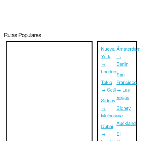
Rutas Populares
Nueva
Ámsterdam
York
→
→
Berlín
Londres
San
Tokio
Francisco
→ Seúl
→ Las
Vegas
Sídney
→
Sídney
Melbourne
→
Auckland
Dubái
→
El