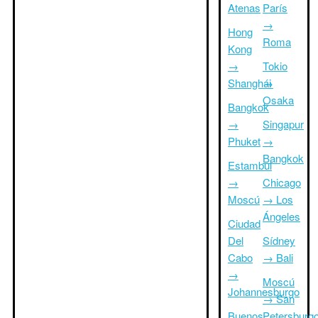
Atenas
París
→
Hong
Roma
Kong
→
Tokio
Shanghái
→
Osaka
Bangkok
→
Singapur
Phuket
→
Bangkok
Estambul
→
Chicago
Moscú
→ Los
Ángeles
Ciudad
Del
Sídney
Cabo
→ Bali
→
Moscú
Johannesburgo
→ San
Buenos
Petersburg