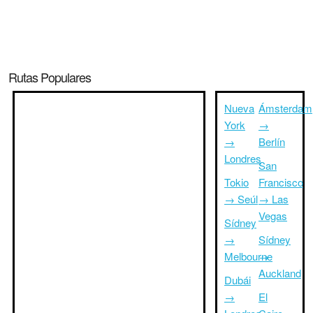
Rutas Populares
Nueva
Ámsterdam
York
→
→
Berlín
Londres
San
Tokio
Francisco
→ Seúl
→ Las
Vegas
Sídney
→
Sídney
Melbourne
→
Auckland
Dubái
→
El