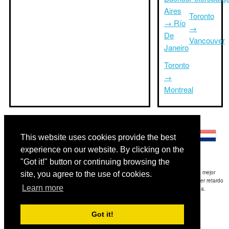
Aires
Toronto
→ Río
→
De
Vancouver
Janeiro
Toronto
→
Montreal
Otros idiomas:
This website uses cookies provide the best
experience on our website. By clicking on the
"Got it!" button or continuing browsing the
Exención de responsabilidad: La información mostrada en este sitio es nuestra mejor
site, you agree to the use of cookies.
estimación y sólo para su referencia.TripTimeTo.com no es responsable de cualquier retardo
Learn more
de ida y / o consiguientes daños resultaron de la información proporcionada.
Copyright 2015-2026
triptimeto.com
.
Got it!
Contact Us
for feedback.