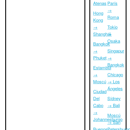
Atenas
París
→
Hong
Roma
Kong
→
Tokio
Shanghái
→
Osaka
Bangkok
→
Singapur
Phuket
→
Bangkok
Estambul
→
Chicago
Moscú
→ Los
Ángeles
Ciudad
Del
Sídney
Cabo
→ Bali
→
Moscú
Johannesburgo
→ San
Buenos
Petersburg