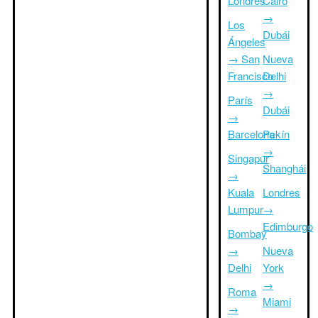
Londres
Cairo
→
Los
Dubái
Ángeles
→ San
Nueva
Francisco
Delhi
→
París
Dubái
→
Barcelona
Pekín
→
Singapur
Shanghái
→
Kuala
Londres
Lumpur
→
Edimburgo
Bombay
→
Nueva
Delhi
York
→
Roma
Miami
→