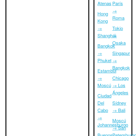
Atenas
París
→
Hong
Roma
Kong
→
Tokio
Shanghái
→
Osaka
Bangkok
→
Singapur
Phuket
→
Bangkok
Estambul
→
Chicago
Moscú
→ Los
Ángeles
Ciudad
Del
Sídney
Cabo
→ Bali
→
Moscú
Johannesburgo
→ San
Buenos
Petersburg