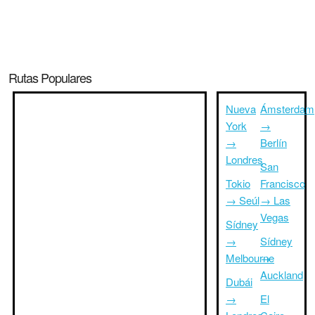
Rutas Populares
Nueva
Ámsterdam
York
→
→
Berlín
Londres
San
Tokio
Francisco
→ Seúl
→ Las
Vegas
Sídney
→
Sídney
Melbourne
→
Auckland
Dubái
→
El