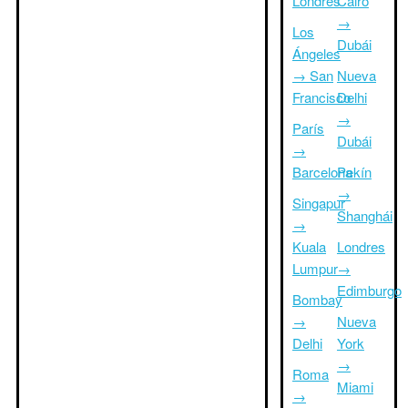
Londres
Cairo
→
Los
Dubái
Ángeles
→ San
Nueva
Francisco
Delhi
→
París
Dubái
→
Barcelona
Pekín
→
Singapur
Shanghái
→
Kuala
Londres
Lumpur
→
Edimburgo
Bombay
→
Nueva
Delhi
York
→
Roma
Miami
→