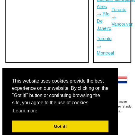
Aires
Toronto
→ Río
→
De
Vancouver
Janeiro
Toronto
→
Montreal
Otros idiomas:
This website uses cookies provide the best
experience on our website. By clicking on the
"Got it!" button or continuing browsing the
Exención de responsabilidad: La información mostrada en este sitio es nuestra mejor
site, you agree to the use of cookies.
estimación y sólo para su referencia.TripTimeTo.com no es responsable de cualquier retardo
Learn more
de ida y / o consiguientes daños resultaron de la información proporcionada.
Copyright 2015-2026
triptimeto.com
.
Got it!
Contact Us
for feedback.