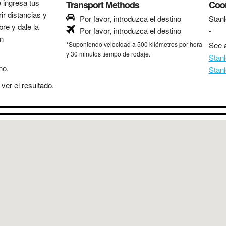
e ingresa tus
Transport Methods
Coo
ir distancias y
Por favor, introduzca el destino
Stan
bre y dale la
Por favor, introduzca el destino
-
in
*Suponiendo velocidad a 500 kilómetros por hora
See a
y 30 minutos tiempo de rodaje.
Stan
no.
Stan
ver el resultado.