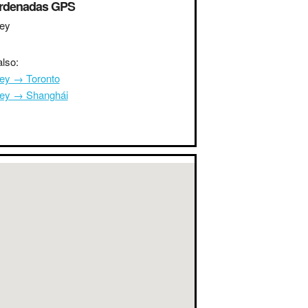
rdenadas GPS
ley
lso:
ley → Toronto
ley → Shanghái