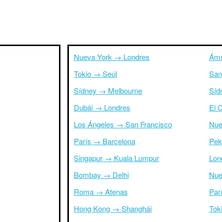
Nueva York → Londres
Áms
Tokio → Seúl
San
Sídney → Melbourne
Síd
Dubái → Londres
El 
Los Ángeles → San Francisco
Nue
París → Barcelona
Pek
Singapur → Kuala Lumpur
Lon
Bombay → Delhi
Nue
Roma → Atenas
Par
Hong Kong → Shanghái
Tok