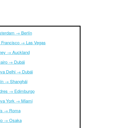
terdam → Berlín
 Francisco → Las Vegas
ney → Auckland
Cairo → Dubái
va Delhi → Dubái
ín → Shanghái
dres → Edimburgo
va York → Miami
ís → Roma
io → Osaka