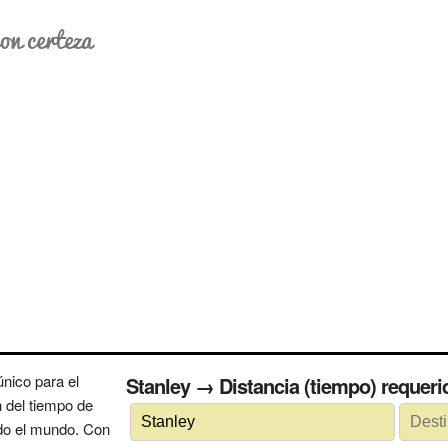
on certeza
nico para el
Stanley → Distancia (tiempo) requ
n del tiempo de
odo el mundo. Con