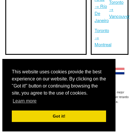
Toronto
→ Río
→
De
Vancouver
Janeiro
Toronto
→
Montreal
Otros idiomas:
This website uses cookies provide the best
experience on our website. By clicking on the
"Got it!" button or continuing browsing the
Exención de responsabilidad: La información mostrada en este sitio es nuestra mejor
site, you agree to the use of cookies.
estimación y sólo para su referencia.TripTimeTo.com no es responsable de cualquier retardo
Learn more
de ida y / o consiguientes daños resultaron de la información proporcionada.
Copyright 2015-2026
triptimeto.com
.
Got it!
Contact Us
for feedback.