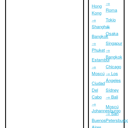
→
Hong
Roma
Kong
→
Tokio
Shanghái
→
Osaka
Bangkok
→
Singapur
Phuket
→
Bangkok
Estambul
→
Chicago
Moscú
→ Los
Ángeles
Ciudad
Del
Sídney
Cabo
→ Bali
→
Moscú
Johannesburgo
→ San
Buenos
Petersburg
Aires