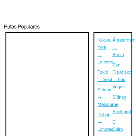
Rutas Populares
Nueva
Ámsterdam
York
→
→
Berlín
Londres
San
Tokio
Francisco
→ Seúl
→ Las
Vegas
Sídney
→
Sídney
Melbourne
→
Auckland
Dubái
→
El
Londres
Cairo