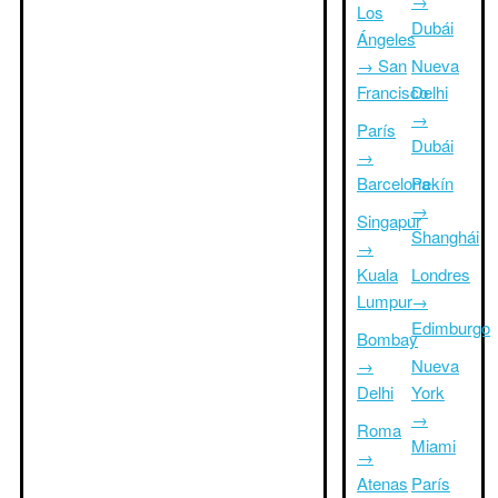
→
Los
Dubái
Ángeles
→ San
Nueva
Francisco
Delhi
→
París
Dubái
→
Barcelona
Pekín
→
Singapur
Shanghái
→
Kuala
Londres
Lumpur
→
Edimburgo
Bombay
→
Nueva
Delhi
York
→
Roma
Miami
→
Atenas
París