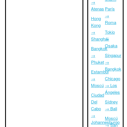
→
Atenas
París
→
Hong
Roma
Kong
→
Tokio
Shanghái
→
Osaka
Bangkok
→
Singapur
Phuket
→
Bangkok
Estambul
→
Chicago
Moscú
→ Los
Ángeles
Ciudad
Del
Sídney
Cabo
→ Bali
→
Moscú
Johannesburgo
→ San