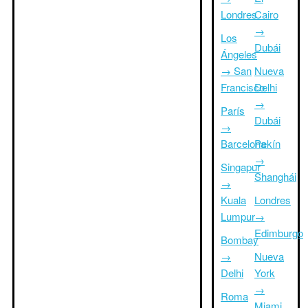
Londres
Cairo
→
Los
Dubái
Ángeles
→ San
Nueva
Francisco
Delhi
→
París
Dubái
→
Barcelona
Pekín
→
Singapur
Shanghái
→
Kuala
Londres
Lumpur
→
Edimburgo
Bombay
→
Nueva
Delhi
York
→
Roma
Miami