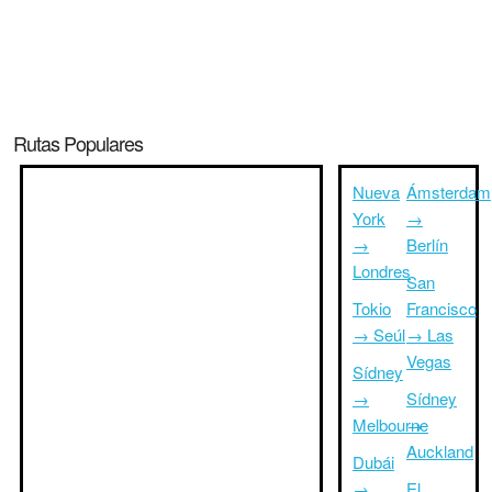
Rutas Populares
Nueva
Ámsterdam
York
→
→
Berlín
Londres
San
Tokio
Francisco
→ Seúl
→ Las
Vegas
Sídney
→
Sídney
Melbourne
→
Auckland
Dubái
→
El