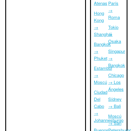
Atenas
París
→
Hong
Roma
Kong
→
Tokio
Shanghái
→
Osaka
Bangkok
→
Singapur
Phuket
→
Bangkok
Estambul
→
Chicago
Moscú
→ Los
Ángeles
Ciudad
Del
Sídney
Cabo
→ Bali
→
Moscú
Johannesburgo
→ San
Buenos
Petersburg