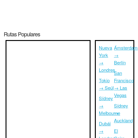
Rutas Populares
Nueva
Ámsterdam
York
→
→
Berlín
Londres
San
Tokio
Francisco
→ Seúl
→ Las
Vegas
Sídney
→
Sídney
Melbourne
→
Auckland
Dubái
→
El