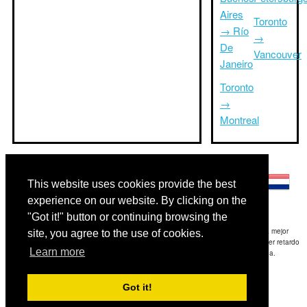
Aires
Toronto
→ Río
→
De
Vancouver
Janeiro
Toronto
→
Montreal
Otros idiomas:
This website uses cookies provide the best
experience on our website. By clicking on the
"Got it!" button or continuing browsing the
Exención de responsabilidad: La información mostrada en este sitio es nuestra mejor
site, you agree to the use of cookies.
estimación y sólo para su referencia.TripTimeTo.com no es responsable de cualquier retardo
Learn more
de ida y / o consiguientes daños resultaron de la información proporcionada.
Copyright 2015-2026
triptimeto.com
.
Got it!
Contact Us
for feedback.