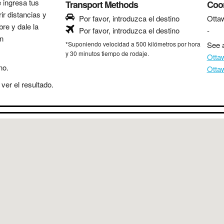
e ingresa tus
Transport Methods
Coo
ir distancias y
Por favor, introduzca el destino
Otta
bre y dale la
Por favor, introduzca el destino
-
in
*Suponiendo velocidad a 500 kilómetros por hora
See a
y 30 minutos tiempo de rodaje.
Otta
no.
Otta
ver el resultado.