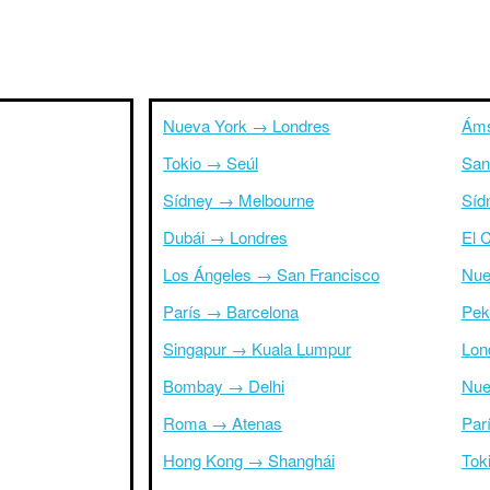
Nueva York → Londres
Áms
Tokio → Seúl
San
Sídney → Melbourne
Síd
Dubái → Londres
El 
Los Ángeles → San Francisco
Nue
París → Barcelona
Pek
Singapur → Kuala Lumpur
Lon
Bombay → Delhi
Nue
Roma → Atenas
Par
Hong Kong → Shanghái
Tok