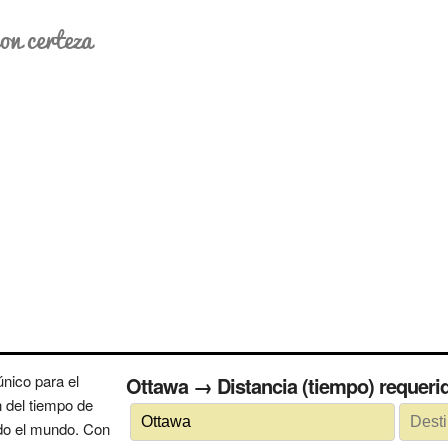
on certeza
nico para el
Ottawa → Distancia (tiempo) reque
n del tiempo de
odo el mundo. Con