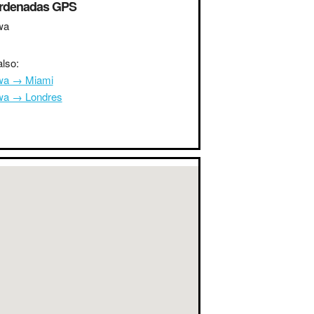
rdenadas GPS
wa
lso:
wa → Miami
wa → Londres