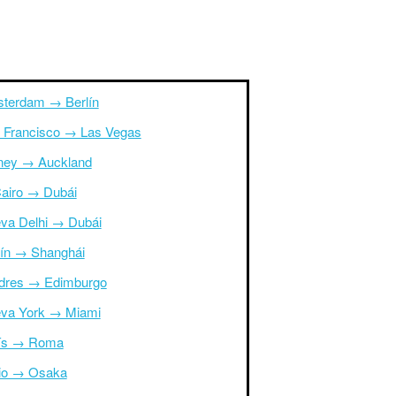
terdam → Berlín
 Francisco → Las Vegas
ney → Auckland
Cairo → Dubái
va Delhi → Dubái
ín → Shanghái
dres → Edimburgo
va York → Miami
ís → Roma
io → Osaka