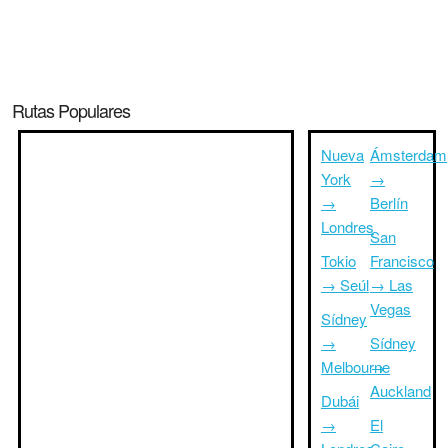
Rutas Populares
Nueva
Ámsterdam
York
→
→
Berlín
Londres
San
Tokio
Francisco
→ Seúl
→ Las
Vegas
Sídney
→
Sídney
Melbourne
→
Auckland
Dubái
→
El