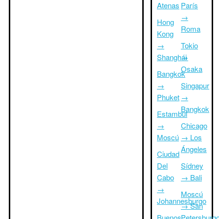
Atenas
París
→
Hong
Roma
Kong
→
Tokio
Shanghái
→
Osaka
Bangkok
→
Singapur
Phuket
→
Bangkok
Estambul
→
Chicago
Moscú
→ Los
Ángeles
Ciudad
Del
Sídney
Cabo
→ Bali
→
Moscú
Johannesburgo
→ San
Buenos
Petersburg