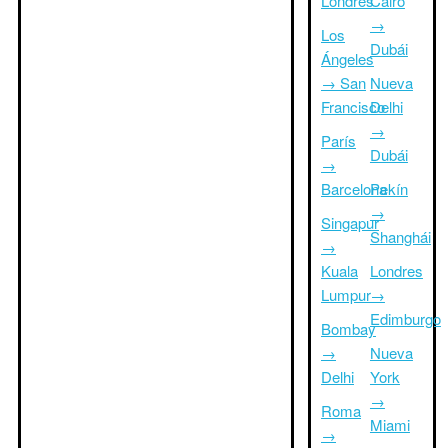
Londres
Cairo
→
Los
Dubái
Ángeles
→ San
Nueva
Francisco
Delhi
→
París
Dubái
→
Barcelona
Pekín
→
Singapur
Shanghái
→
Kuala
Londres
Lumpur
→
Edimburgo
Bombay
→
Nueva
Delhi
York
→
Roma
Miami
→