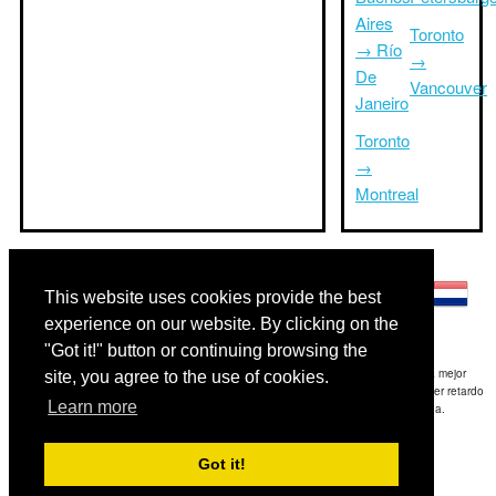
Aires
Toronto
→ Río
→
De
Vancouver
Janeiro
Toronto
→
Montreal
Otros idiomas:
This website uses cookies provide the best
experience on our website. By clicking on the
"Got it!" button or continuing browsing the
Exención de responsabilidad: La información mostrada en este sitio es nuestra mejor
site, you agree to the use of cookies.
estimación y sólo para su referencia.TripTimeTo.com no es responsable de cualquier retardo
Learn more
de ida y / o consiguientes daños resultaron de la información proporcionada.
Copyright 2015-2026
triptimeto.com
.
Got it!
Contact Us
for feedback.