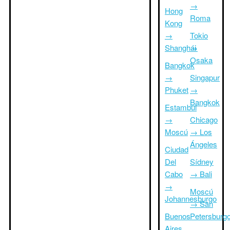
→
Hong
Roma
Kong
→
Tokio
Shanghái
→
Osaka
Bangkok
→
Singapur
Phuket
→
Bangkok
Estambul
→
Chicago
Moscú
→ Los
Ángeles
Ciudad
Del
Sídney
Cabo
→ Bali
→
Moscú
Johannesburgo
→ San
Buenos
Petersburg
Aires