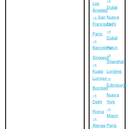
→
Los
Dubái
Ángeles
→ San
Nueva
Francisco
Delhi
→
París
Dubái
→
Barcelona
Pekín
→
Singapur
Shanghái
→
Kuala
Londres
Lumpur
→
Edimburgo
Bombay
→
Nueva
Delhi
York
→
Roma
Miami
→
Atenas
París