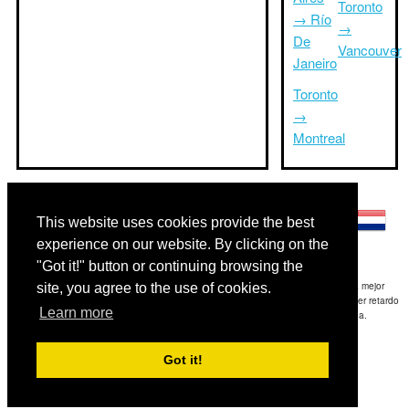
Toronto
→ Río
→
De
Vancouver
Janeiro
Toronto
→
Montreal
Otros idiomas:
This website uses cookies provide the best
experience on our website. By clicking on the
"Got it!" button or continuing browsing the
Exención de responsabilidad: La información mostrada en este sitio es nuestra mejor
site, you agree to the use of cookies.
estimación y sólo para su referencia.TripTimeTo.com no es responsable de cualquier retardo
Learn more
de ida y / o consiguientes daños resultaron de la información proporcionada.
Copyright 2015-2026
triptimeto.com
.
Got it!
Contact Us
for feedback.