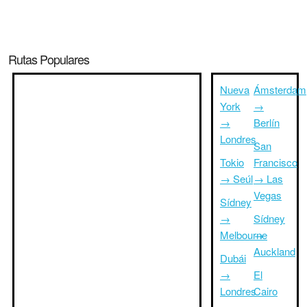
Rutas Populares
Nueva
Ámsterdam
York
→
→
Berlín
Londres
San
Tokio
Francisco
→ Seúl
→ Las
Vegas
Sídney
→
Sídney
Melbourne
→
Auckland
Dubái
→
El
Londres
Cairo