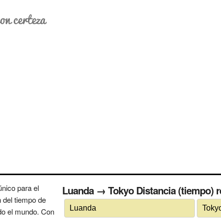
on certeza
nico para el
Luanda → Tokyo Distancia (tiempo) re
n del tiempo de
odo el mundo. Con