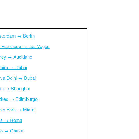
terdam → Berlín
 Francisco → Las Vegas
ney → Auckland
Cairo → Dubái
va Delhi → Dubái
ín → Shanghái
dres → Edimburgo
va York → Miami
ís → Roma
io → Osaka