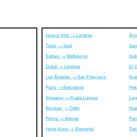
Nueva York → Londres
Áms
Tokio → Seúl
San
Sídney → Melbourne
Síd
Dubái → Londres
El 
Los Ángeles → San Francisco
Nue
París → Barcelona
Pek
Singapur → Kuala Lumpur
Lon
Bombay → Delhi
Nue
Roma → Atenas
Par
Hong Kong → Shanghái
Tok