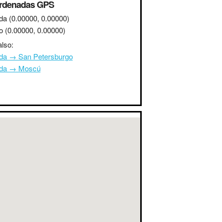
rdenadas GPS
da
(0.00000, 0.00000)
o
(0.00000, 0.00000)
lso:
da → San Petersburgo
da → Moscú