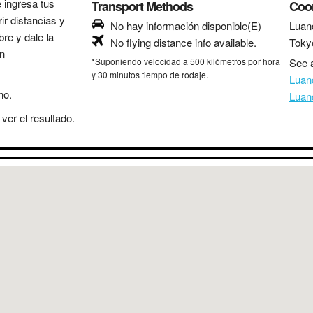
e ingresa tus
Transport Methods
Coo
ir distancias y
No hay información disponible(E)
Luan
bre y dale la
No flying distance info available.
Toky
in
*Suponiendo velocidad a 500 kilómetros por hora
See a
y 30 minutos tiempo de rodaje.
Luan
no.
Luan
ver el resultado.