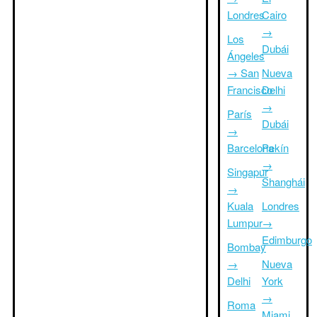
Londres
Cairo
→
Los
Dubái
Ángeles
→ San
Nueva
Francisco
Delhi
→
París
Dubái
→
Barcelona
Pekín
→
Singapur
Shanghái
→
Kuala
Londres
Lumpur
→
Edimburgo
Bombay
→
Nueva
Delhi
York
→
Roma
Miami