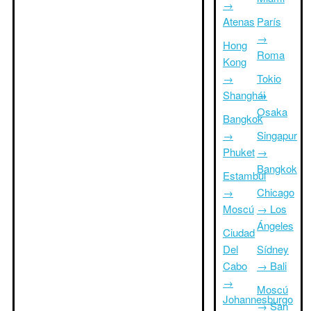
→
Atenas
París
→
Hong
Roma
Kong
→
Tokio
Shanghái
→
Osaka
Bangkok
→
Singapur
Phuket
→
Bangkok
Estambul
→
Chicago
Moscú
→ Los
Ángeles
Ciudad
Del
Sídney
Cabo
→ Bali
→
Moscú
Johannesburgo
→ San