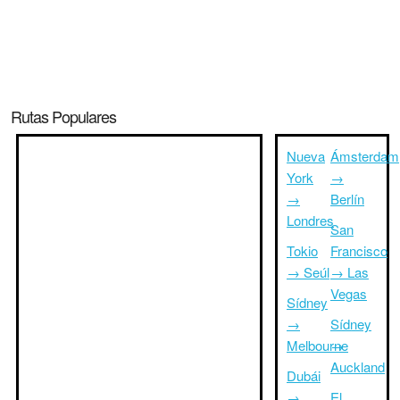
Rutas Populares
Nueva
Ámsterdam
York
→
→
Berlín
Londres
San
Tokio
Francisco
→ Seúl
→ Las
Vegas
Sídney
→
Sídney
Melbourne
→
Auckland
Dubái
→
El