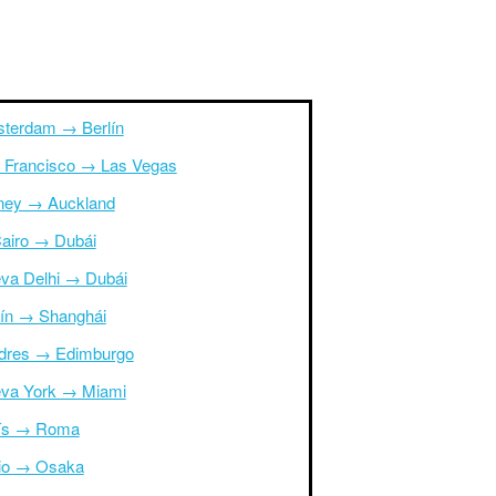
terdam → Berlín
 Francisco → Las Vegas
ney → Auckland
Cairo → Dubái
va Delhi → Dubái
ín → Shanghái
dres → Edimburgo
va York → Miami
ís → Roma
io → Osaka