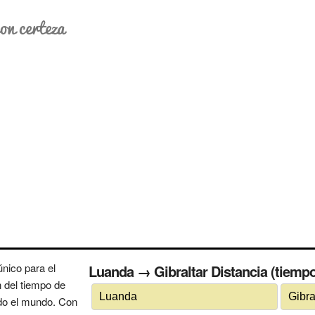
on certeza
nico para el
Luanda → Gibraltar Distancia (tiempo
n del tiempo de
odo el mundo. Con