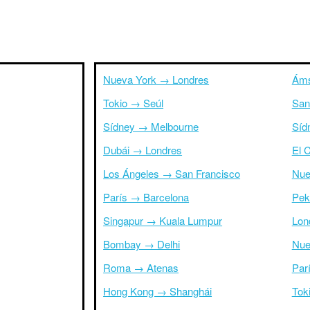
Nueva York → Londres
Áms
Tokio → Seúl
San
Sídney → Melbourne
Síd
Dubái → Londres
El 
Los Ángeles → San Francisco
Nue
París → Barcelona
Pek
Singapur → Kuala Lumpur
Lon
Bombay → Delhi
Nue
Roma → Atenas
Par
Hong Kong → Shanghái
Tok