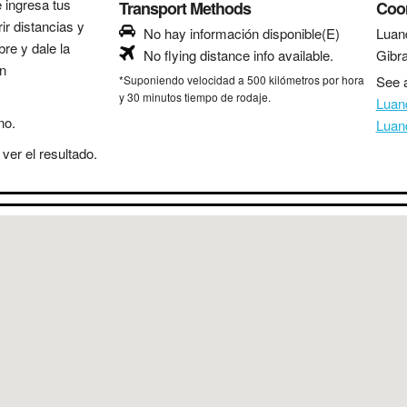
e ingresa tus
Transport Methods
Coo
ir distancias y
No hay información disponible(E)
Luan
bre y dale la
No flying distance info available.
Gibra
in
*Suponiendo velocidad a 500 kilómetros por hora
See a
y 30 minutos tiempo de rodaje.
Luan
no.
Luan
ver el resultado.