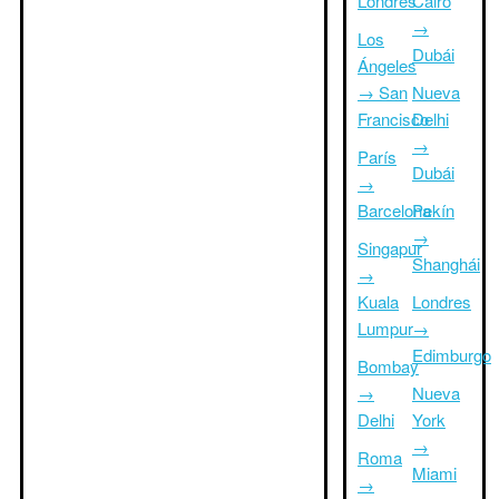
Londres
Cairo
→
Los
Dubái
Ángeles
→ San
Nueva
Francisco
Delhi
→
París
Dubái
→
Barcelona
Pekín
→
Singapur
Shanghái
→
Kuala
Londres
Lumpur
→
Edimburgo
Bombay
→
Nueva
Delhi
York
→
Roma
Miami
→