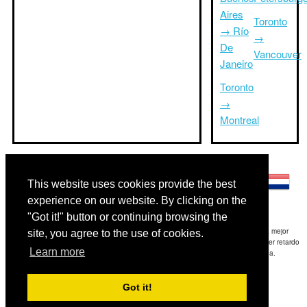
Aires
Toronto
→ Río
→
De
Vancouver
Janeiro
Toronto
→
Montreal
Otros idiomas:
This website uses cookies provide the best
experience on our website. By clicking on the
"Got it!" button or continuing browsing the
Exención de responsabilidad: La información mostrada en este sitio es nuestra mejor
site, you agree to the use of cookies.
estimación y sólo para su referencia.TripTimeTo.com no es responsable de cualquier retardo
Learn more
de ida y / o consiguientes daños resultaron de la información proporcionada.
Copyright 2015-2026
triptimeto.com
.
Got it!
Contact Us
for feedback.