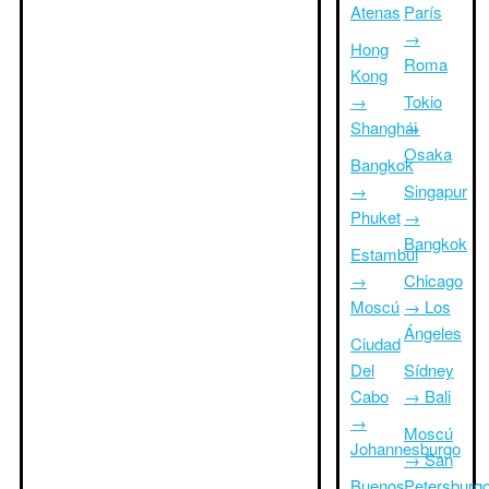
Atenas
París
→
Hong
Roma
Kong
→
Tokio
Shanghái
→
Osaka
Bangkok
→
Singapur
Phuket
→
Bangkok
Estambul
→
Chicago
Moscú
→ Los
Ángeles
Ciudad
Del
Sídney
Cabo
→ Bali
→
Moscú
Johannesburgo
→ San
Buenos
Petersburg