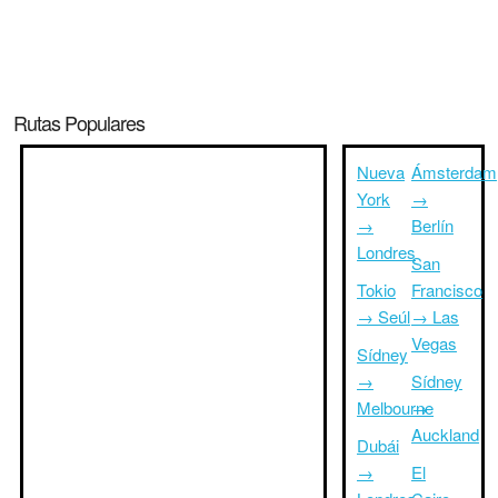
Rutas Populares
Nueva
Ámsterdam
York
→
→
Berlín
Londres
San
Tokio
Francisco
→ Seúl
→ Las
Vegas
Sídney
→
Sídney
Melbourne
→
Auckland
Dubái
→
El