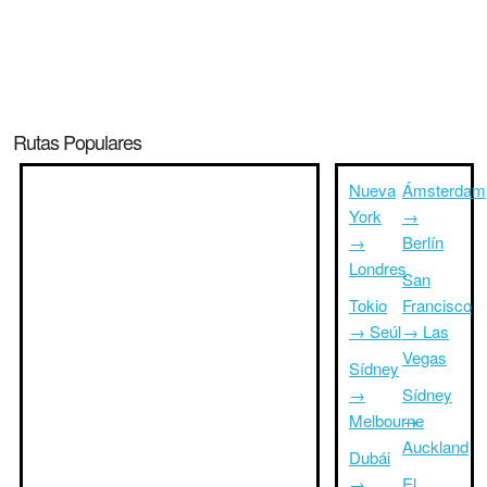
Rutas Populares
Nueva
Ámsterdam
York
→
→
Berlín
Londres
San
Tokio
Francisco
→ Seúl
→ Las
Vegas
Sídney
→
Sídney
Melbourne
→
Auckland
Dubái
→
El