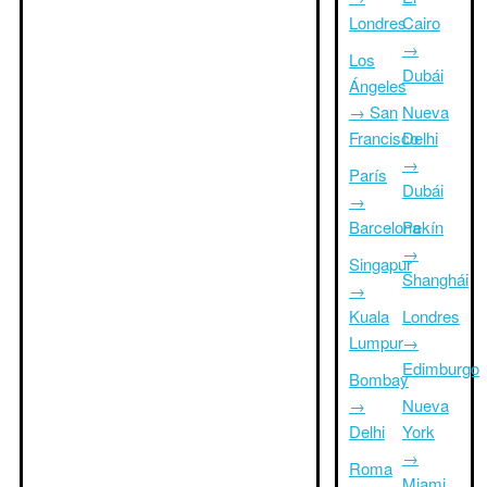
Londres
Cairo
→
Los
Dubái
Ángeles
→ San
Nueva
Francisco
Delhi
→
París
Dubái
→
Barcelona
Pekín
→
Singapur
Shanghái
→
Kuala
Londres
Lumpur
→
Edimburgo
Bombay
→
Nueva
Delhi
York
→
Roma
Miami