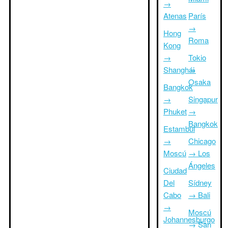
→
Atenas
París
→
Hong
Roma
Kong
→
Tokio
Shanghái
→
Osaka
Bangkok
→
Singapur
Phuket
→
Bangkok
Estambul
→
Chicago
Moscú
→ Los
Ángeles
Ciudad
Del
Sídney
Cabo
→ Bali
→
Moscú
Johannesburgo
→ San