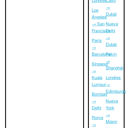
Londres
Cairo
→
Los
Dubái
Ángeles
→ San
Nueva
Francisco
Delhi
→
París
Dubái
→
Barcelona
Pekín
→
Singapur
Shanghái
→
Kuala
Londres
Lumpur
→
Edimburgo
Bombay
→
Nueva
Delhi
York
→
Roma
Miami
→