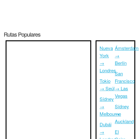
Rutas Populares
Nueva
Ámsterdam
York
→
→
Berlín
Londres
San
Tokio
Francisco
→ Seúl
→ Las
Vegas
Sídney
→
Sídney
Melbourne
→
Auckland
Dubái
→
El