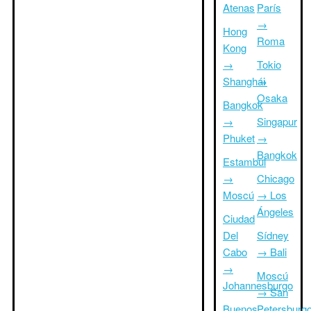
Atenas
París
→
Hong
Roma
Kong
→
Tokio
Shanghái
→
Osaka
Bangkok
→
Singapur
Phuket
→
Bangkok
Estambul
→
Chicago
Moscú
→ Los
Ángeles
Ciudad
Del
Sídney
Cabo
→ Bali
→
Moscú
Johannesburgo
→ San
Buenos
Petersburg