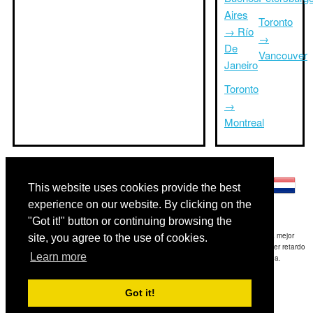
Aires
Toronto
→ Río
→
De
Vancouver
Janeiro
Toronto
→
Montreal
Otros idiomas:
This website uses cookies provide the best
experience on our website. By clicking on the
"Got it!" button or continuing browsing the
Exención de responsabilidad: La información mostrada en este sitio es nuestra mejor
site, you agree to the use of cookies.
estimación y sólo para su referencia.TripTimeTo.com no es responsable de cualquier retardo
Learn more
de ida y / o consiguientes daños resultaron de la información proporcionada.
Copyright 2015-2026
triptimeto.com
.
Got it!
Contact Us
for feedback.