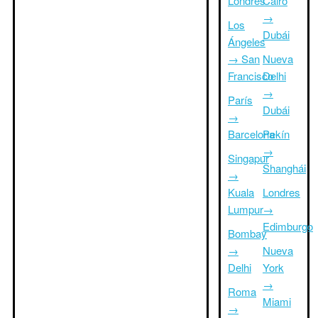
Londres
Cairo
→
Los
Dubái
Ángeles
→ San
Nueva
Francisco
Delhi
→
París
Dubái
→
Barcelona
Pekín
→
Singapur
Shanghái
→
Kuala
Londres
Lumpur
→
Edimburgo
Bombay
→
Nueva
Delhi
York
→
Roma
Miami
→