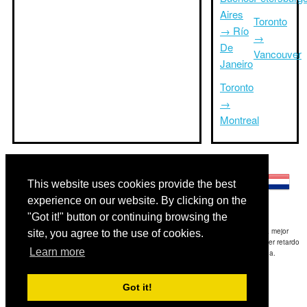
Aires
Toronto
→ Río
→
De
Vancouver
Janeiro
Toronto
→
Montreal
Otros idiomas:
This website uses cookies provide the best
experience on our website. By clicking on the
"Got it!" button or continuing browsing the
Exención de responsabilidad: La información mostrada en este sitio es nuestra mejor
site, you agree to the use of cookies.
estimación y sólo para su referencia.TripTimeTo.com no es responsable de cualquier retardo
Learn more
de ida y / o consiguientes daños resultaron de la información proporcionada.
Copyright 2015-2026
triptimeto.com
.
Got it!
Contact Us
for feedback.