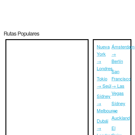
Rutas Populares
Nueva
Ámsterdam
York
→
→
Berlín
Londres
San
Tokio
Francisco
→ Seúl
→ Las
Vegas
Sídney
→
Sídney
Melbourne
→
Auckland
Dubái
→
El