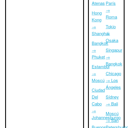
Atenas
París
→
Hong
Roma
Kong
→
Tokio
Shanghái
→
Osaka
Bangkok
→
Singapur
Phuket
→
Bangkok
Estambul
→
Chicago
Moscú
→ Los
Ángeles
Ciudad
Del
Sídney
Cabo
→ Bali
→
Moscú
Johannesburgo
→ San
Buenos
Petersburg