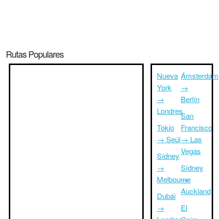
Rutas Populares
Nueva
Ámsterdam
York
→
→
Berlín
Londres
San
Tokio
Francisco
→ Seúl
→ Las
Vegas
Sídney
→
Sídney
Melbourne
→
Auckland
Dubái
→
El