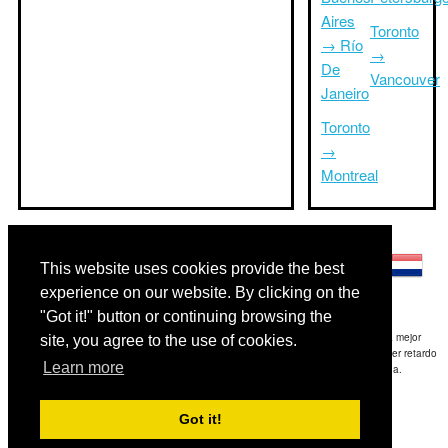
Aires
Toronto
→ Río
→
De
Vancouver
Janeiro
Toronto
→
Montreal
Otros idiomas:
This website uses cookies provide the best
experience on our website. By clicking on the
"Got it!" button or continuing browsing the
Exención de responsabilidad: La información mostrada en este sitio es nuestra mejor
site, you agree to the use of cookies.
estimación y sólo para su referencia.TripTimeTo.com no es responsable de cualquier retardo
Learn more
de ida y / o consiguientes daños resultaron de la información proporcionada.
Copyright 2015-2026
triptimeto.com
.
Got it!
Contact Us
for feedback.