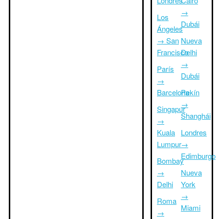
Londres
Cairo
→
Los
Dubái
Ángeles
→ San
Nueva
Francisco
Delhi
→
París
Dubái
→
Barcelona
Pekín
→
Singapur
Shanghái
→
Kuala
Londres
Lumpur
→
Edimburgo
Bombay
→
Nueva
Delhi
York
→
Roma
Miami
→