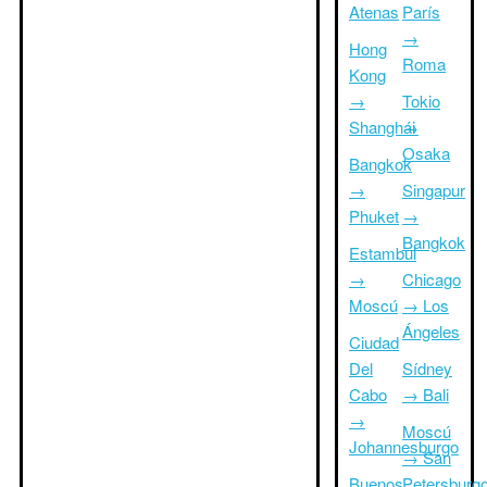
Atenas
París
→
Hong
Roma
Kong
→
Tokio
Shanghái
→
Osaka
Bangkok
→
Singapur
Phuket
→
Bangkok
Estambul
→
Chicago
Moscú
→ Los
Ángeles
Ciudad
Del
Sídney
Cabo
→ Bali
→
Moscú
Johannesburgo
→ San
Buenos
Petersburg