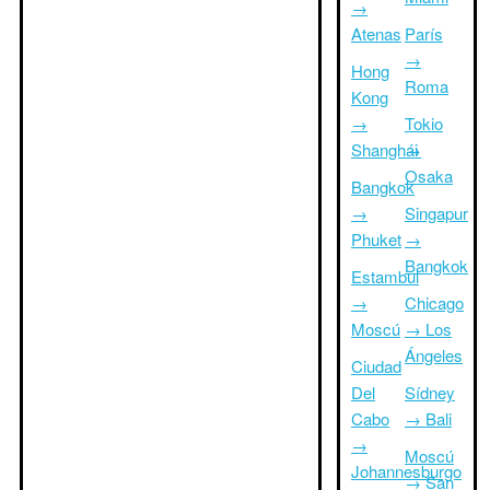
→
Atenas
París
→
Hong
Roma
Kong
→
Tokio
Shanghái
→
Osaka
Bangkok
→
Singapur
Phuket
→
Bangkok
Estambul
→
Chicago
Moscú
→ Los
Ángeles
Ciudad
Del
Sídney
Cabo
→ Bali
→
Moscú
Johannesburgo
→ San