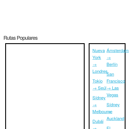
Rutas Populares
Nueva
Ámsterdam
York
→
→
Berlín
Londres
San
Tokio
Francisco
→ Seúl
→ Las
Vegas
Sídney
→
Sídney
Melbourne
→
Auckland
Dubái
→
El