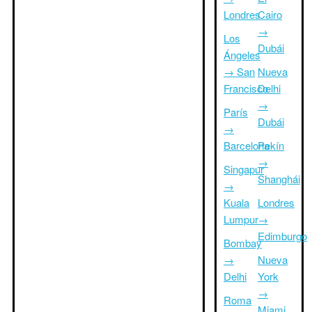
Londres
Cairo
→
Los
Dubái
Ángeles
→ San
Nueva
Francisco
Delhi
→
París
Dubái
→
Barcelona
Pekín
→
Singapur
Shanghái
→
Kuala
Londres
Lumpur
→
Edimburgo
Bombay
→
Nueva
Delhi
York
→
Roma
Miami