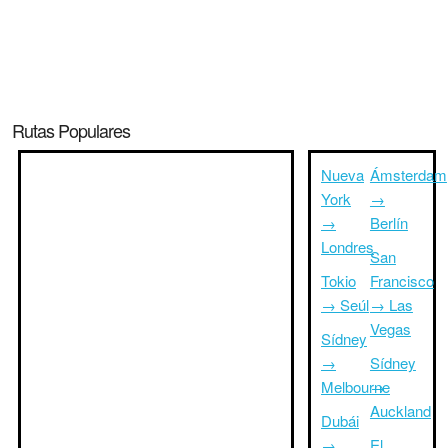
Rutas Populares
Nueva
Ámsterdam
York
→
→
Berlín
Londres
San
Tokio
Francisco
→ Seúl
→ Las
Vegas
Sídney
→
Sídney
Melbourne
→
Auckland
Dubái
→
El