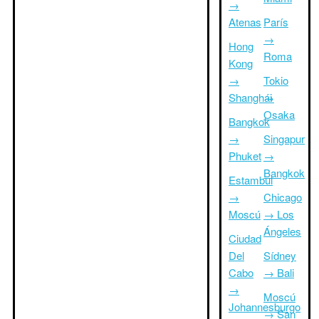
→
Atenas
París
→
Hong
Roma
Kong
→
Tokio
Shanghái
→
Osaka
Bangkok
→
Singapur
Phuket
→
Bangkok
Estambul
→
Chicago
Moscú
→ Los
Ángeles
Ciudad
Del
Sídney
Cabo
→ Bali
→
Moscú
Johannesburgo
→ San