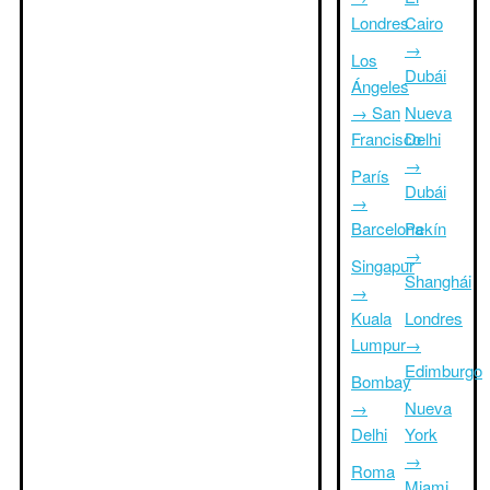
Londres
Cairo
→
Los
Dubái
Ángeles
→ San
Nueva
Francisco
Delhi
→
París
Dubái
→
Barcelona
Pekín
→
Singapur
Shanghái
→
Kuala
Londres
Lumpur
→
Edimburgo
Bombay
→
Nueva
Delhi
York
→
Roma
Miami