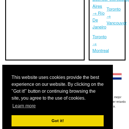
Aires
Toronto
→ Río
→
De
Vancouver
Janeiro
Toronto
→
Montreal
Otros idiomas:
This website uses cookies provide the best
experience on our website. By clicking on the
"Got it!" button or continuing browsing the
Exención de responsabilidad: La información mostrada en este sitio es nuestra mejor
site, you agree to the use of cookies.
estimación y sólo para su referencia.TripTimeTo.com no es responsable de cualquier retardo
Learn more
de ida y / o consiguientes daños resultaron de la información proporcionada.
Copyright 2015-2026
triptimeto.com
.
Got it!
Contact Us
for feedback.