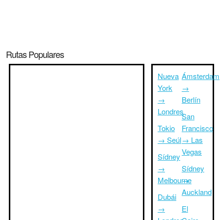
Rutas Populares
Nueva
Ámsterdam
York
→
→
Berlín
Londres
San
Tokio
Francisco
→ Seúl
→ Las
Vegas
Sídney
→
Sídney
Melbourne
→
Auckland
Dubái
→
El