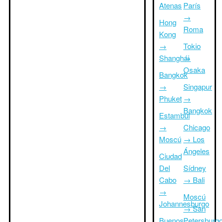
Atenas
París
→
Hong
Roma
Kong
→
Tokio
Shanghái
→
Osaka
Bangkok
→
Singapur
Phuket
→
Bangkok
Estambul
→
Chicago
Moscú
→ Los
Ángeles
Ciudad
Del
Sídney
Cabo
→ Bali
→
Moscú
Johannesburgo
→ San
Buenos
Petersburg