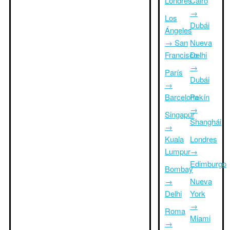
Londres
Cairo
→
Los
Dubái
Ángeles
→ San
Nueva
Francisco
Delhi
→
París
Dubái
→
Barcelona
Pekín
→
Singapur
Shanghái
→
Kuala
Londres
Lumpur
→
Edimburgo
Bombay
→
Nueva
Delhi
York
→
Roma
Miami
→