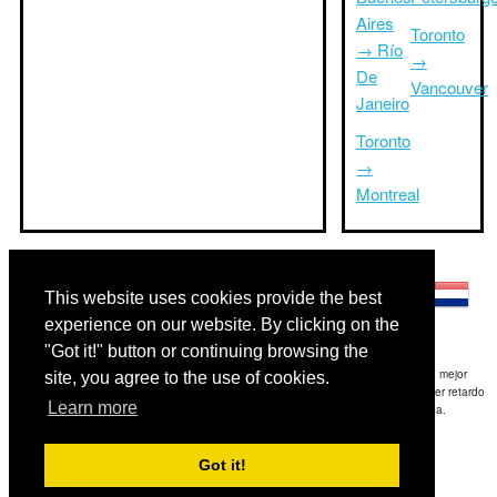
Aires
Toronto
→ Río
→
De
Vancouver
Janeiro
Toronto
→
Montreal
Otros idiomas:
This website uses cookies provide the best
experience on our website. By clicking on the
"Got it!" button or continuing browsing the
Exención de responsabilidad: La información mostrada en este sitio es nuestra mejor
site, you agree to the use of cookies.
estimación y sólo para su referencia.TripTimeTo.com no es responsable de cualquier retardo
Learn more
de ida y / o consiguientes daños resultaron de la información proporcionada.
Copyright 2015-2026
triptimeto.com
.
Got it!
Contact Us
for feedback.