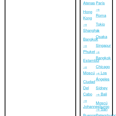
Atenas
París
→
Hong
Roma
Kong
→
Tokio
Shanghái
→
Osaka
Bangkok
→
Singapur
Phuket
→
Bangkok
Estambul
→
Chicago
Moscú
→ Los
Ángeles
Ciudad
Del
Sídney
Cabo
→ Bali
→
Moscú
Johannesburgo
→ San
Buenos
Petersburg