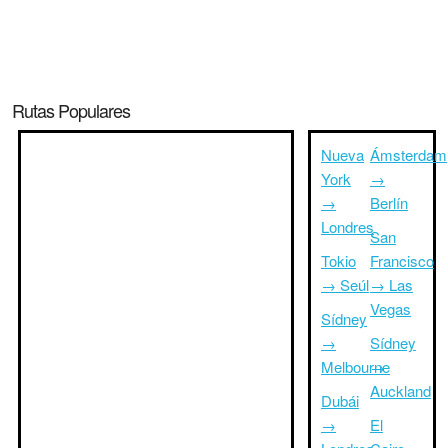
Rutas Populares
Nueva
Ámsterdam
York
→
→
Berlín
Londres
San
Tokio
Francisco
→ Seúl
→ Las
Vegas
Sídney
→
Sídney
Melbourne
→
Auckland
Dubái
→
El