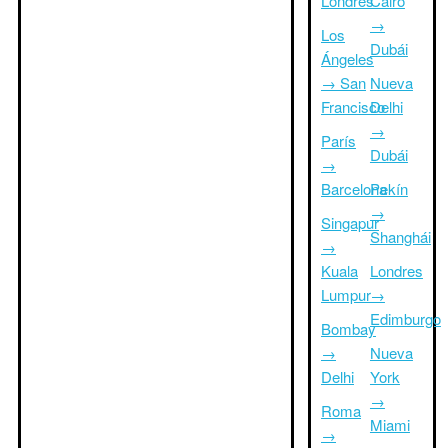
Londres
Cairo
→
Los
Dubái
Ángeles
→ San
Nueva
Francisco
Delhi
→
París
Dubái
→
Barcelona
Pekín
→
Singapur
Shanghái
→
Kuala
Londres
Lumpur
→
Edimburgo
Bombay
→
Nueva
Delhi
York
→
Roma
Miami
→