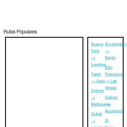
Rutas Populares
Nueva
Ámsterdam
York
→
→
Berlín
Londres
San
Tokio
Francisco
→ Seúl
→ Las
Vegas
Sídney
→
Sídney
Melbourne
→
Auckland
Dubái
→
El