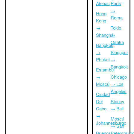
Atenas
París
→
Hong
Roma
Kong
→
Tokio
Shanghái
→
Osaka
Bangkok
→
Singapur
Phuket
→
Bangkok
Estambul
→
Chicago
Moscú
→ Los
Ángeles
Ciudad
Del
Sídney
Cabo
→ Bali
→
Moscú
Johannesburgo
→ San
Buenos
Petersburg