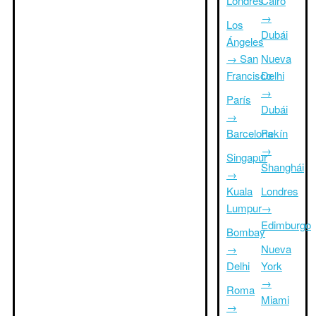
Londres
Cairo
→
Los
Dubái
Ángeles
→ San
Nueva
Francisco
Delhi
→
París
Dubái
→
Barcelona
Pekín
→
Singapur
Shanghái
→
Kuala
Londres
Lumpur
→
Edimburgo
Bombay
→
Nueva
Delhi
York
→
Roma
Miami
→