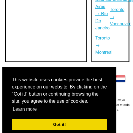
Aires
Toronto
→ Río
→
De
Vancouver
Janeiro
Toronto
→
Montreal
Otros idiomas:
This website uses cookies provide the best
experience on our website. By clicking on the
"Got it!" button or continuing browsing the
Exención de responsabilidad: La información mostrada en este sitio es nuestra mejor
site, you agree to the use of cookies.
estimación y sólo para su referencia.TripTimeTo.com no es responsable de cualquier retardo
Learn more
de ida y / o consiguientes daños resultaron de la información proporcionada.
Copyright 2015-2026
triptimeto.com
.
Got it!
Contact Us
for feedback.