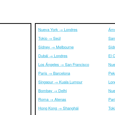
Nueva York → Londres
Áms
Tokio → Seúl
San
Sídney → Melbourne
Síd
Dubái → Londres
El 
Los Ángeles → San Francisco
Nue
París → Barcelona
Pek
Singapur → Kuala Lumpur
Lon
Bombay → Delhi
Nue
Roma → Atenas
Par
Hong Kong → Shanghái
Tok