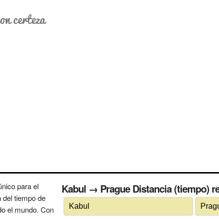
on certeza
nico para el
Kabul → Prague Distancia (tiempo) re
n del tiempo de
odo el mundo. Con