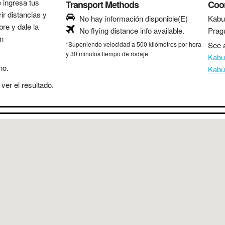
e ingresa tus
Transport Methods
Coo
ir distancias y
No hay información disponible(E)
Kabu
bre y dale la
No flying distance info available.
Prag
in
*Suponiendo velocidad a 500 kilómetros por hora
See a
y 30 minutos tiempo de rodaje.
Kabu
no.
Kabu
ver el resultado.