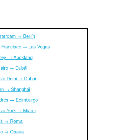
terdam → Berlín
 Francisco → Las Vegas
ney → Auckland
Cairo → Dubái
va Delhi → Dubái
ín → Shanghái
dres → Edimburgo
va York → Miami
ís → Roma
io → Osaka