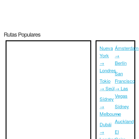
Rutas Populares
Nueva
Ámsterdam
York
→
→
Berlín
Londres
San
Tokio
Francisco
→ Seúl
→ Las
Vegas
Sídney
→
Sídney
Melbourne
→
Auckland
Dubái
→
El