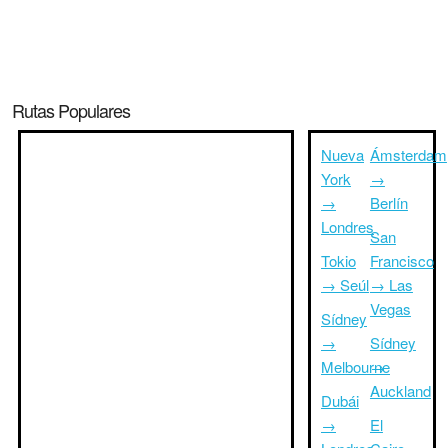
Rutas Populares
Nueva
Ámsterdam
York
→
→
Berlín
Londres
San
Tokio
Francisco
→ Seúl
→ Las
Vegas
Sídney
→
Sídney
Melbourne
→
Auckland
Dubái
→
El