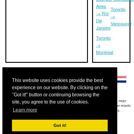
Aires
Toronto
→ Río
→
De
Vancouver
Janeiro
Toronto
→
Montreal
Otros idiomas:
This website uses cookies provide the best
experience on our website. By clicking on the
"Got it!" button or continuing browsing the
Exención de responsabilidad: La información mostrada en este sitio es nuestra mejor
site, you agree to the use of cookies.
estimación y sólo para su referencia.TripTimeTo.com no es responsable de cualquier retardo
Learn more
de ida y / o consiguientes daños resultaron de la información proporcionada.
Copyright 2015-2026
triptimeto.com
.
Got it!
Contact Us
for feedback.