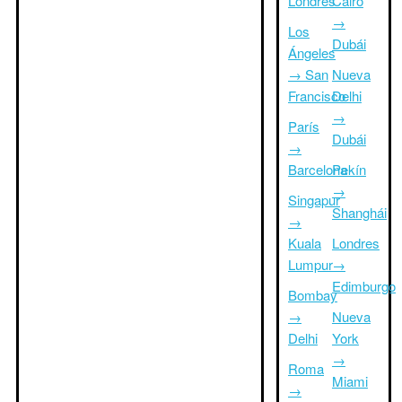
Londres
Cairo
→
Los
Dubái
Ángeles
→ San
Nueva
Francisco
Delhi
→
París
Dubái
→
Barcelona
Pekín
→
Singapur
Shanghái
→
Kuala
Londres
Lumpur
→
Edimburgo
Bombay
→
Nueva
Delhi
York
→
Roma
Miami
→