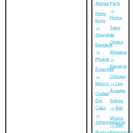
Atenas
París
→
Hong
Roma
Kong
→
Tokio
Shanghái
→
Osaka
Bangkok
→
Singapur
Phuket
→
Bangkok
Estambul
→
Chicago
Moscú
→ Los
Ángeles
Ciudad
Del
Sídney
Cabo
→ Bali
→
Moscú
Johannesburgo
→ San
Buenos
Petersburg