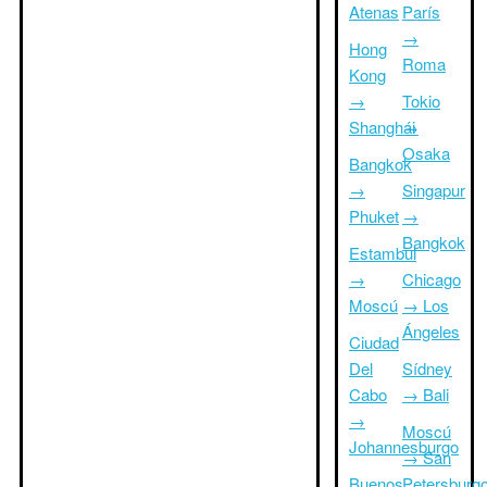
Atenas
París
→
Hong
Roma
Kong
→
Tokio
Shanghái
→
Osaka
Bangkok
→
Singapur
Phuket
→
Bangkok
Estambul
→
Chicago
Moscú
→ Los
Ángeles
Ciudad
Del
Sídney
Cabo
→ Bali
→
Moscú
Johannesburgo
→ San
Buenos
Petersburg