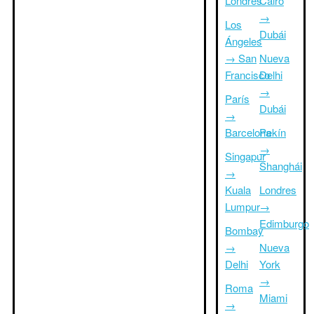
Londres
Cairo
→
Los
Dubái
Ángeles
→ San
Nueva
Francisco
Delhi
→
París
Dubái
→
Barcelona
Pekín
→
Singapur
Shanghái
→
Kuala
Londres
Lumpur
→
Edimburgo
Bombay
→
Nueva
Delhi
York
→
Roma
Miami
→