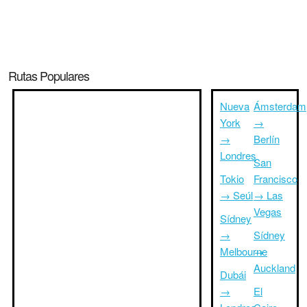
Rutas Populares
Nueva
Ámsterdam
York
→
→
Berlín
Londres
San
Tokio
Francisco
→ Seúl
→ Las
Vegas
Sídney
→
Sídney
Melbourne
→
Auckland
Dubái
→
El