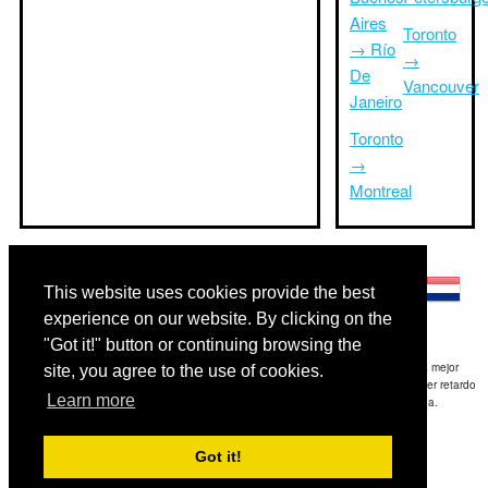
Aires
Toronto
→ Río
→
De
Vancouver
Janeiro
Toronto
→
Montreal
Otros idiomas:
This website uses cookies provide the best
experience on our website. By clicking on the
"Got it!" button or continuing browsing the
Exención de responsabilidad: La información mostrada en este sitio es nuestra mejor
site, you agree to the use of cookies.
estimación y sólo para su referencia.TripTimeTo.com no es responsable de cualquier retardo
Learn more
de ida y / o consiguientes daños resultaron de la información proporcionada.
Copyright 2015-2026
triptimeto.com
.
Got it!
Contact Us
for feedback.