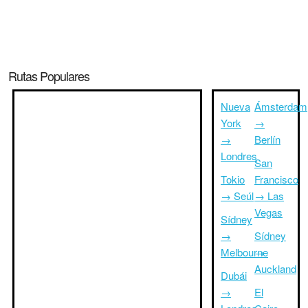
Rutas Populares
Nueva
Ámsterdam
York
→
→
Berlín
Londres
San
Tokio
Francisco
→ Seúl
→ Las
Vegas
Sídney
→
Sídney
Melbourne
→
Auckland
Dubái
→
El