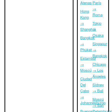
Atenas
París
→
Hong
Roma
Kong
→
Tokio
Shanghái
→
Osaka
Bangkok
→
Singapur
Phuket
→
Bangkok
Estambul
→
Chicago
Moscú
→ Los
Ángeles
Ciudad
Del
Sídney
Cabo
→ Bali
→
Moscú
Johannesburgo
→ San
Buenos
Petersburg