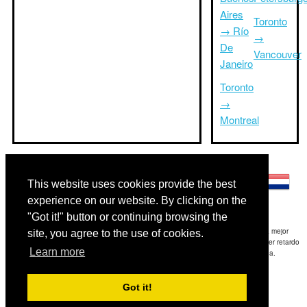
Aires
Toronto
→ Río
→
De
Vancouver
Janeiro
Toronto
→
Montreal
Otros idiomas:
This website uses cookies provide the best
experience on our website. By clicking on the
"Got it!" button or continuing browsing the
Exención de responsabilidad: La información mostrada en este sitio es nuestra mejor
site, you agree to the use of cookies.
estimación y sólo para su referencia.TripTimeTo.com no es responsable de cualquier retardo
Learn more
de ida y / o consiguientes daños resultaron de la información proporcionada.
Copyright 2015-2026
triptimeto.com
.
Got it!
Contact Us
for feedback.