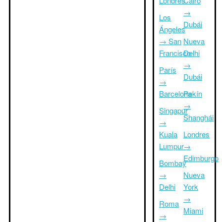
Londres
Cairo
→
Los
Dubái
Ángeles
→ San
Nueva
Francisco
Delhi
→
París
Dubái
→
Barcelona
Pekín
→
Singapur
Shanghái
→
Kuala
Londres
Lumpur
→
Edimburgo
Bombay
→
Nueva
Delhi
York
→
Roma
Miami
→