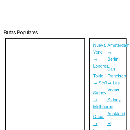
Rutas Populares
Nueva
Ámsterdam
York
→
→
Berlín
Londres
San
Tokio
Francisco
→ Seúl
→ Las
Vegas
Sídney
→
Sídney
Melbourne
→
Auckland
Dubái
→
El