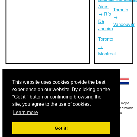
Aires
Toronto
→ Río
→
De
Vancouver
Janeiro
Toronto
→
Montreal
Otros idiomas:
This website uses cookies provide the best
experience on our website. By clicking on the
"Got it!" button or continuing browsing the
Exención de responsabilidad: La información mostrada en este sitio es nuestra mejor
site, you agree to the use of cookies.
estimación y sólo para su referencia.TripTimeTo.com no es responsable de cualquier retardo
Learn more
de ida y / o consiguientes daños resultaron de la información proporcionada.
Copyright 2015-2026
triptimeto.com
.
Got it!
Contact Us
for feedback.