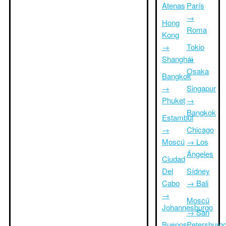
Atenas
París
→
Hong
Roma
Kong
→
Tokio
Shanghái
→
Osaka
Bangkok
→
Singapur
Phuket
→
Bangkok
Estambul
→
Chicago
Moscú
→ Los
Ángeles
Ciudad
Del
Sídney
Cabo
→ Bali
→
Moscú
Johannesburgo
→ San
Buenos
Petersburg