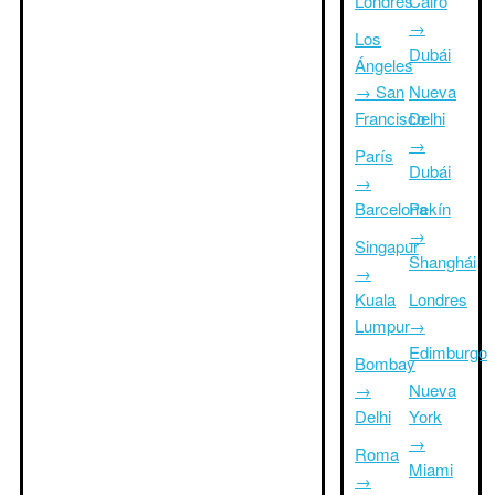
Londres
Cairo
→
Los
Dubái
Ángeles
→ San
Nueva
Francisco
Delhi
→
París
Dubái
→
Barcelona
Pekín
→
Singapur
Shanghái
→
Kuala
Londres
Lumpur
→
Edimburgo
Bombay
→
Nueva
Delhi
York
→
Roma
Miami
→