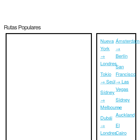
Rutas Populares
Nueva
Ámsterdam
York
→
→
Berlín
Londres
San
Tokio
Francisco
→ Seúl
→ Las
Vegas
Sídney
→
Sídney
Melbourne
→
Auckland
Dubái
→
El
Londres
Cairo