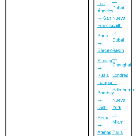
→
Los
Dubái
Ángeles
→ San
Nueva
Francisco
Delhi
→
París
Dubái
→
Barcelona
Pekín
→
Singapur
Shanghái
→
Kuala
Londres
Lumpur
→
Edimburgo
Bombay
→
Nueva
Delhi
York
→
Roma
Miami
→
Atenas
París