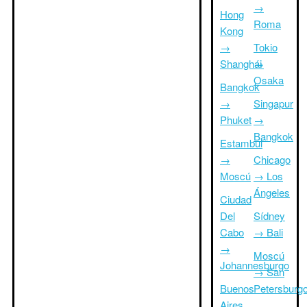
→
Hong
Roma
Kong
→
Tokio
Shanghái
→
Osaka
Bangkok
→
Singapur
Phuket
→
Bangkok
Estambul
→
Chicago
Moscú
→ Los
Ángeles
Ciudad
Del
Sídney
Cabo
→ Bali
→
Moscú
Johannesburgo
→ San
Buenos
Petersburg
Aires