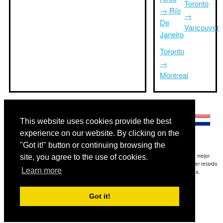
Toronto
→ Río
→
De
Vancouver
Janeiro
Toronto
→
Montreal
Otros idiomas:
This website uses cookies provide the best
experience on our website. By clicking on the
"Got it!" button or continuing browsing the
Exención de responsabilidad: La información mostrada en este sitio es nuestra mejor
site, you agree to the use of cookies.
estimación y sólo para su referencia.TripTimeTo.com no es responsable de cualquier retardo
Learn more
de ida y / o consiguientes daños resultaron de la información proporcionada.
Copyright 2015-2026
triptimeto.com
.
Got it!
Contact Us
for feedback.