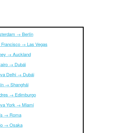
terdam → Berlín
 Francisco → Las Vegas
ney → Auckland
Cairo → Dubái
va Delhi → Dubái
ín → Shanghái
dres → Edimburgo
va York → Miami
ís → Roma
io → Osaka