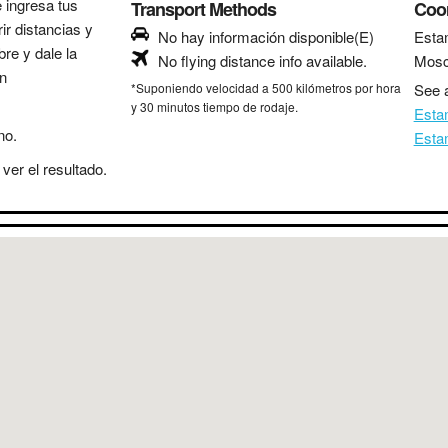
e ingresa tus
Transport Methods
Coo
ir distancias y
No hay información disponible(E)
Esta
bre y dale la
No flying distance info available.
Mos
in
*Suponiendo velocidad a 500 kilómetros por hora
See a
y 30 minutos tiempo de rodaje.
Esta
no.
Esta
ver el resultado.