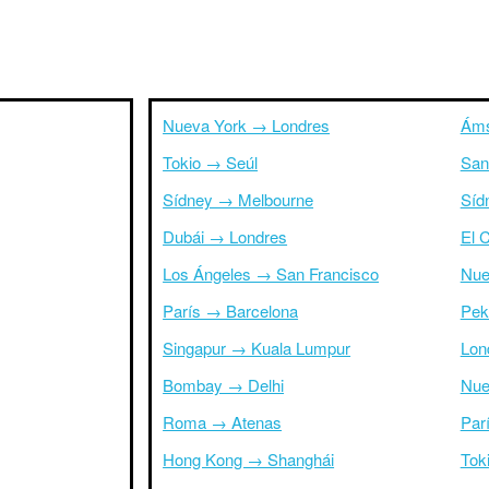
Nueva York → Londres
Áms
Tokio → Seúl
San
Sídney → Melbourne
Síd
Dubái → Londres
El 
Los Ángeles → San Francisco
Nue
París → Barcelona
Pek
Singapur → Kuala Lumpur
Lon
Bombay → Delhi
Nue
Roma → Atenas
Par
Hong Kong → Shanghái
Tok