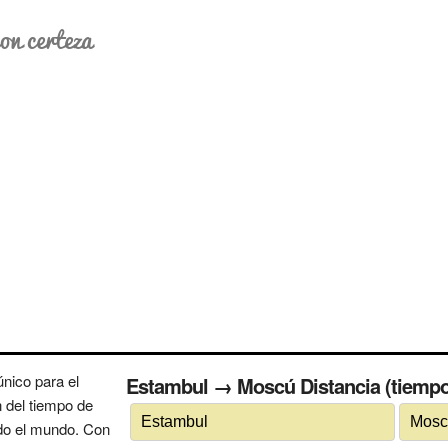
on certeza
nico para el
Estambul → Moscú Distancia (tiempo)
n del tiempo de
odo el mundo. Con