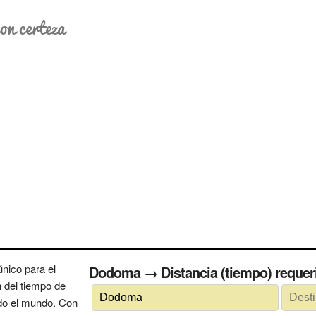
on certeza
nico para el
Dodoma → Distancia (tiempo) req
n del tiempo de
odo el mundo. Con