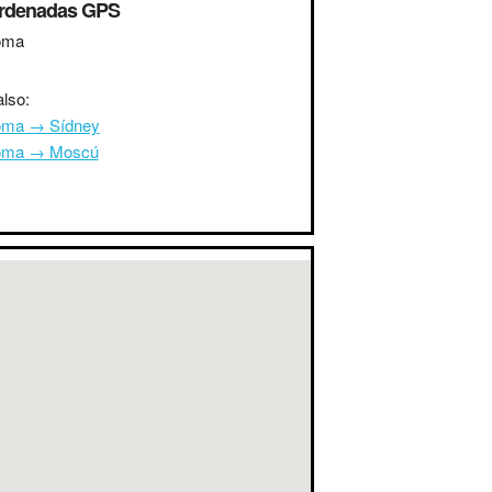
rdenadas GPS
oma
lso:
ma → Sídney
oma → Moscú