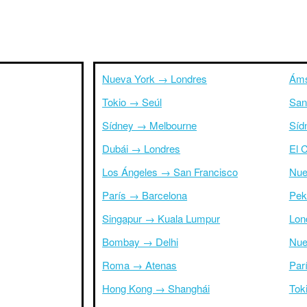
Nueva York → Londres
Áms
Tokio → Seúl
San
Sídney → Melbourne
Síd
Dubái → Londres
El 
Los Ángeles → San Francisco
Nue
París → Barcelona
Pek
Singapur → Kuala Lumpur
Lon
Bombay → Delhi
Nue
Roma → Atenas
Par
Hong Kong → Shanghái
Tok