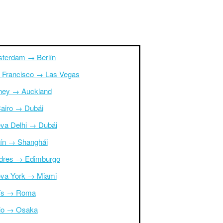
terdam → Berlín
 Francisco → Las Vegas
ney → Auckland
Cairo → Dubái
va Delhi → Dubái
ín → Shanghái
dres → Edimburgo
va York → Miami
ís → Roma
io → Osaka