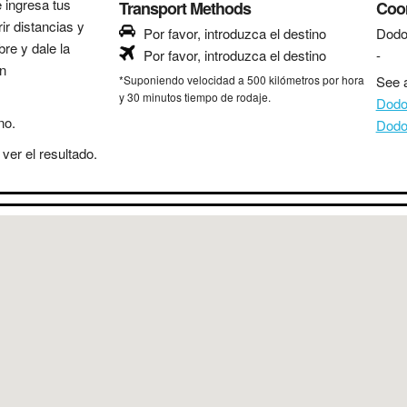
e ingresa tus
Transport Methods
Coo
ir distancias y
Por favor, introduzca el destino
Dod
bre y dale la
Por favor, introduzca el destino
-
in
*Suponiendo velocidad a 500 kilómetros por hora
See a
y 30 minutos tiempo de rodaje.
Dodo
no.
Dod
ver el resultado.