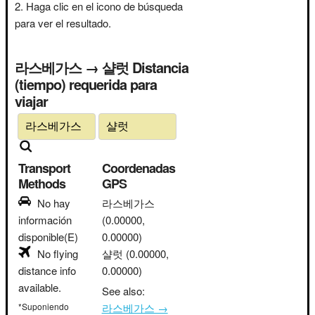
Haga clic en el icono de búsqueda
para ver el resultado.
라스베가스 → 샬럿 Distancia
(tiempo) requerida para
viajar
Transport
Coordenadas
Methods
GPS
No hay
라스베가스
información
(0.00000,
disponible(E)
0.00000)
No flying
샬럿
(0.00000,
distance info
0.00000)
available.
See also:
*Suponiendo
라스베가스 →