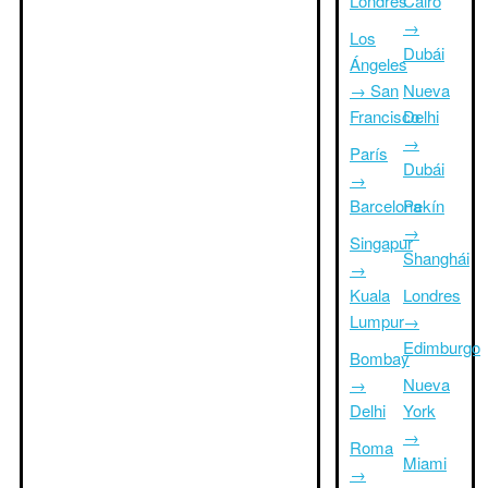
Londres
Cairo
→
Los
Dubái
Ángeles
→ San
Nueva
Francisco
Delhi
→
París
Dubái
→
Barcelona
Pekín
→
Singapur
Shanghái
→
Kuala
Londres
Lumpur
→
Edimburgo
Bombay
→
Nueva
Delhi
York
→
Roma
Miami
→