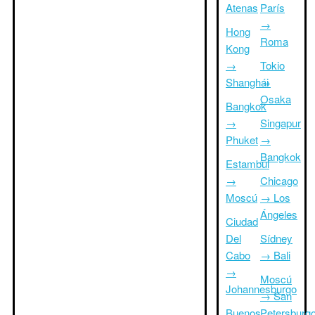
Atenas
París
→
Hong
Roma
Kong
→
Tokio
Shanghái
→
Osaka
Bangkok
→
Singapur
Phuket
→
Bangkok
Estambul
→
Chicago
Moscú
→ Los
Ángeles
Ciudad
Del
Sídney
Cabo
→ Bali
→
Moscú
Johannesburgo
→ San
Buenos
Petersburg