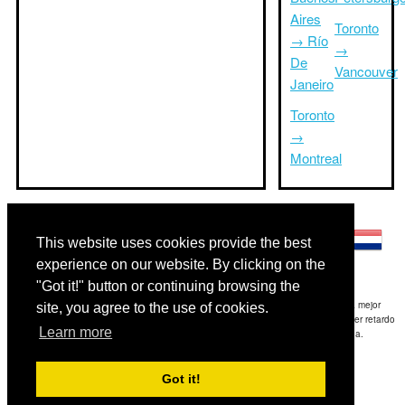
Aires
Toronto
→ Río
→
De
Vancouver
Janeiro
Toronto
→
Montreal
Otros idiomas:
This website uses cookies provide the best
experience on our website. By clicking on the
"Got it!" button or continuing browsing the
Exención de responsabilidad: La información mostrada en este sitio es nuestra mejor
site, you agree to the use of cookies.
estimación y sólo para su referencia.TripTimeTo.com no es responsable de cualquier retardo
Learn more
de ida y / o consiguientes daños resultaron de la información proporcionada.
Copyright 2015-2026
triptimeto.com
.
Got it!
Contact Us
for feedback.