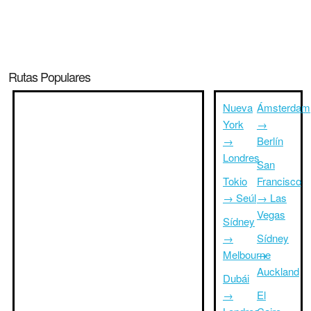
Rutas Populares
Nueva
Ámsterdam
York
→
→
Berlín
Londres
San
Tokio
Francisco
→ Seúl
→ Las
Vegas
Sídney
→
Sídney
Melbourne
→
Auckland
Dubái
→
El